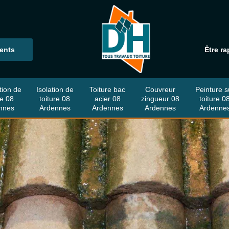
ients
Être ra
tion de
Isolation de
Toiture bac
Couvreur
Peinture s
re 08
toiture 08
acier 08
zingueur 08
toiture 0
nnes
Ardennes
Ardennes
Ardennes
Ardenne