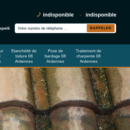
indisponible
-
indisponible
ppelé
ur
Etanchéité de
Pose de
Traitement de
8
toiture 08
bardage 08
charpente 08
s
Ardennes
Ardennes
Ardennes