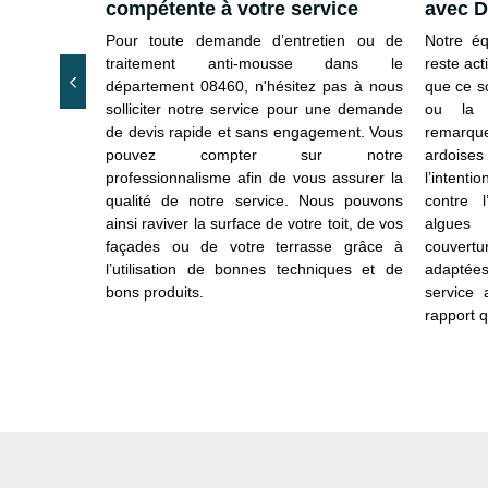
compétente à votre service
avec D
s façades ou
Pour toute demande d’entretien ou de
Notre éq
vous pouvez
traitement anti-mousse dans le
reste act
ès de notre
département 08460, n'hésitez pas à nous
que ce so
traitement
solliciter notre service pour une demande
ou la r
s sommes en
de devis rapide et sans engagement. Vous
remarque
ent 08460 et
pouvez compter sur notre
ardoise
s un choix
professionnalisme afin de vous assurer la
l’intent
celui-ci soit
qualité de notre service. Nous pouvons
contre 
au type de
ainsi raviver la surface de votre toit, de vos
algues 
actez notre
façades ou de votre terrasse grâce à
couvert
nt vous avez
l’utilisation de bonnes techniques et de
adaptées
ou pour tout
bons produits.
service
à récupérer
rapport q
ervice.