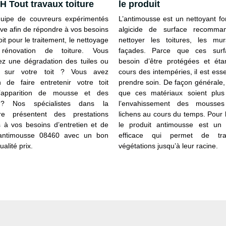
H Tout travaux toiture
le produit
uipe de couvreurs expérimentés
L’antimousse est un nettoyant fo
ive afin de répondre à vos besoins
algicide de surface recomma
it pour le traitement, le nettoyage
nettoyer les toitures, les mu
énovation de toiture. Vous
façades. Parce que ces surf
z une dégradation des tuiles ou
besoin d’être protégées et ét
s sur votre toit ? Vous avez
cours des intempéries, il est esse
ion de faire entretenir votre toit
prendre soin. De façon générale, 
l’apparition de mousse et des
que ces matériaux soient plus
? Nos spécialistes dans la
l’envahissement des mousse
ure présentent des prestations
lichens au cours du temps. Pour le
 à vos besoins d’entretien et de
le produit antimousse est un 
 antimousse 08460 avec un bon
efficace qui permet de tra
ualité prix.
végétations jusqu’à leur racine.