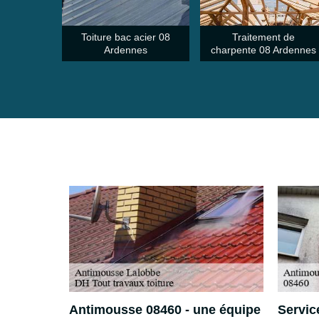
Toiture bac acier 08
Traitement de
Ardennes
charpente 08 Ardennes
 pour
Antimousse 08460 - une équipe
Servic