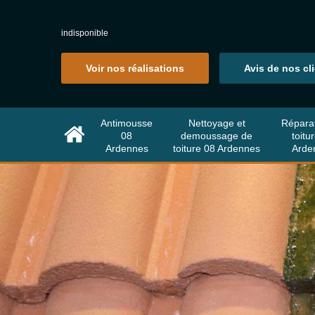
indisponible
Voir nos réalisations
Avis de nos cl
Antimousse
Nettoyage et
Répara
08
demoussage de
toitu
Ardennes
toiture 08 Ardennes
Arde