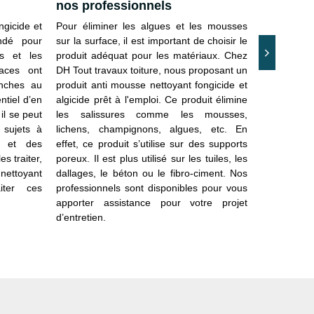
nos professionnels
antimou
ngicide et
Pour éliminer les algues et les mousses
Lorsque vou
ndé pour
sur la surface, il est important de choisir le
ou la terr
rs et les
produit adéquat pour les matériaux. Chez
compter sur
aces ont
DH Tout travaux toiture, nous proposant un
DH Tout tr
anches au
produit anti mousse nettoyant fongicide et
équipe qual
ntiel d’en
algicide prêt à l'emploi. Ce produit élimine
d’interven
il se peut
les salissures comme les mousses,
différents 
 sujets à
lichens, champignons, algues, etc. En
Spécialist
s et des
effet, ce produit s’utilise sur des supports
équipe fo
s traiter,
poreux. Il est plus utilisé sur les tuiles, les
08460 approp
nettoyant
dallages, le béton ou le fibro-ciment. Nos
suffit de no
iter ces
professionnels sont disponibles pour vous
adéquate à
apporter assistance pour votre projet
devis pour 
d’entretien.
auprès de n