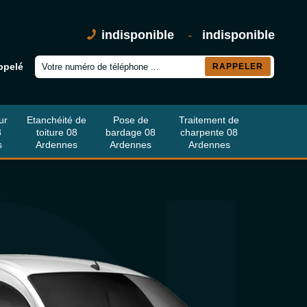
indisponible
-
indisponible
ppelé
ur
Etanchéité de
Pose de
Traitement de
8
toiture 08
bardage 08
charpente 08
s
Ardennes
Ardennes
Ardennes