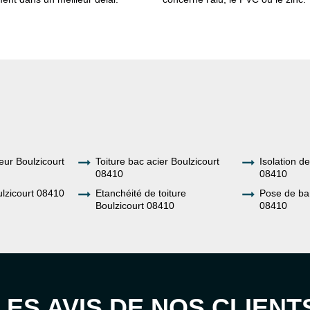
eur Boulzicourt
Toiture bac acier Boulzicourt
Isolation de
08410
08410
lzicourt 08410
Etanchéité de toiture
Pose de ba
Boulzicourt 08410
08410
LES AVIS DE NOS CLIENT