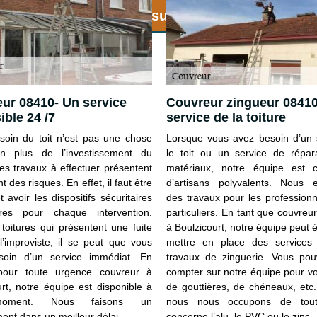
 de remise immédiate sur le démoussage de to
ur 08410- Un service
Couvreur zingueur 0841
ible 24 /7
service de la toiture
soin du toit n’est pas une chose
Lorsque vous avez besoin d’un 
En plus de l’investissement du
le toit ou un service de répar
les travaux à effectuer présentent
matériaux, notre équipe est 
 des risques. En effet, il faut être
d’artisans polyvalents. Nous e
et avoir les dispositifs sécuritaires
des travaux pour les professionn
ires pour chaque intervention.
particuliers. En tant que couvreu
 toitures qui présentent une fuite
à Boulzicourt, notre équipe peut
l’improviste, il se peut que vous
mettre en place des services
soin d’un service immédiat. En
travaux de zinguerie. Vous pou
 pour toute urgence couvreur à
compter sur notre équipe pour v
urt, notre équipe est disponible à
de gouttières, de chéneaux, etc.
moment. Nous faisons un
nous nous occupons de tou
ent dans un meilleur délai.
concerne l’alu, le PVC ou le zinc.