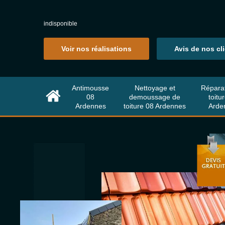
indisponible
Voir nos réalisations
Avis de nos cl
Antimousse
Nettoyage et
Répara
08
demoussage de
toitu
Ardennes
toiture 08 Ardennes
Arde