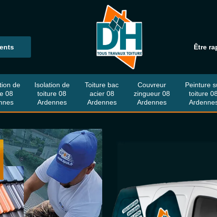
ients
Être ra
tion de
Isolation de
Toiture bac
Couvreur
Peinture s
re 08
toiture 08
acier 08
zingueur 08
toiture 0
nnes
Ardennes
Ardennes
Ardennes
Ardenne