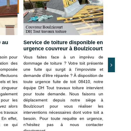
iture
0 au
Service de toiture disponible en
Trouver 
urgence couvreur à Boulzicourt
toiture
soin pour
Vous faites face à un imprévu de
Vous souh
ation des
dommage de toiture ? Votre toit présente
travaux de 
composée
une fuite qui surgit à l’improviste et
toiture ? A
ffectuons
demande d’être réparée ? À disposition de
notre éq
els et les
toute urgence fuite de toit 08410, notre
interventi
r zingueur
équipe DH Tout travaux toiture intervient
notre serv
 également
pour toute demande. Nous faisons un
prestations
 pour les
déplacement depuis notre siège à
besoin d’êt
vez alors
Boulzicourt pour vous réaliser les
en place d
os travaux
interventions nécessaires dont votre toit a
d’apporter 
 En effet,
besoin. Pour toute requête en urgence,
matériaux. 
t ce qui
n’hésitez pas à nous contacter
08410 et s
directement.
disponible 