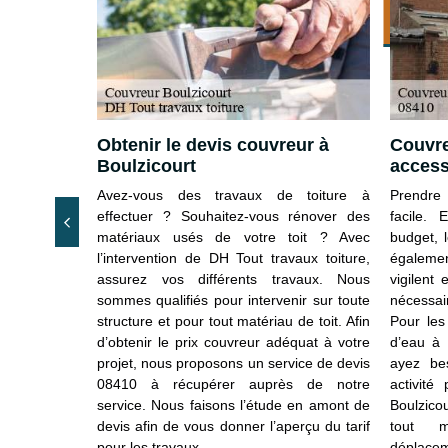
10 %
our vos
Obtenir le devis couvreur à
Couvre
Boulzicourt
access
r rénovation
Avez-vous des travaux de toiture à
Prendre 
quipe DH Tout
effectuer ? Souhaitez-vous rénover des
facile. 
eur pour tout
matériaux usés de votre toit ? Avec
budget, 
8410 et ses
l’intervention de DH Tout travaux toiture,
également
’intervention
assurez vos différents travaux. Nous
vigilent 
ous pouvez
sommes qualifiés pour intervenir sur toute
nécessa
notre équipe.
structure et pour tout matériau de toit. Afin
Pour les
emande afin
d’obtenir le prix couvreur adéquat à votre
d’eau à 
e une étude
projet, nous proposons un service de devis
ayez be
otre équipe
08410 à récupérer auprès de notre
activité
et pour tout
service. Nous faisons l’étude en amont de
Boulzico
us contacter
devis afin de vous donner l’aperçu du tarif
tout 
pour les travaux.
déplacem