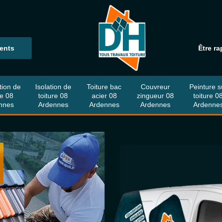
ients
Être ra
tion de
Isolation de
Toiture bac
Couvreur
Peinture s
re 08
toiture 08
acier 08
zingueur 08
toiture 0
nnes
Ardennes
Ardennes
Ardennes
Ardenne