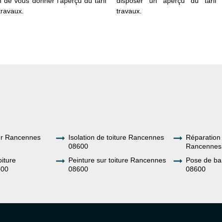
n de vous donner l’aperçu du tarif
disposer un aperçu du tarif 
travaux.
travaux.
ier Rancennes
Isolation de toiture Rancennes
Réparation 
08600
Rancennes
oiture
Peinture sur toiture Rancennes
Pose de b
600
08600
08600