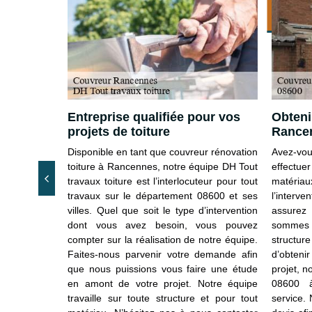
10 %
 de
Entreprise qualifiée pour vos
Obteni
projets de toiture
Rance
sionnel est
Disponible en tant que couvreur rénovation
Avez-vo
re en état la
toiture à Rancennes, notre équipe DH Tout
effectue
paration de
travaux toiture est l’interlocuteur pour tout
matéria
out travaux
travaux sur le département 08600 et ses
l’interv
dépanner les
villes. Quel que soit le type d’intervention
assurez
ée pour des
dont vous avez besoin, vous pouvez
sommes q
e équipe est
compter sur la réalisation de notre équipe.
structure
s défauts de
Faites-nous parvenir votre demande afin
d’obteni
paration de
que nous puissions vous faire une étude
projet, 
n pour votre
en amont de votre projet. Notre équipe
08600 à
ctuez votre
travaille sur toute structure et pour tout
service.