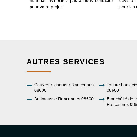
ervice. Le
matériau. N’hésitez pas à nous contacter
devis afi
récupérer
pour votre projet.
pour les 
AUTRES SERVICES
Couvreur zingueur Rancennes
Toiture bac ac
08600
08600
Antimousse Rancennes 08600
Etanchéité de t
Rancennes 08