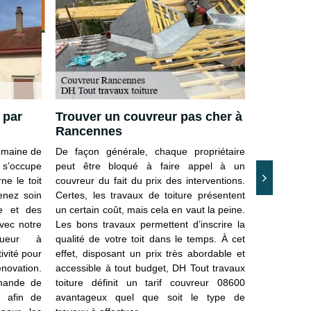
iture
 par
Trouver un couvreur pas cher à
Tout sur
Rancennes
toiture 
domaine de
De façon générale, chaque propriétaire
L’interven
s’occupe
peut être bloqué à faire appel à un
nécessaire l
ne le toit
couvreur du fait du prix des interventions.
tenue du t
renez soin
Certes, les travaux de toiture présentent
toiture à
e et des
un certain coût, mais cela en vaut la peine.
toiture est
vec notre
Les bons travaux permettent d’inscrire la
dommages d
gueur à
qualité de votre toit dans le temps. À cet
interventio
vité pour
effet, disposant un prix très abordable et
disposée à 
novation.
accessible à tout budget, DH Tout travaux
toiture. O
emande de
toiture définit un tarif couvreur 08600
toiture do
e afin de
avantageux quel que soit le type de
toit et se