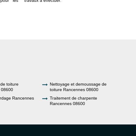
pour les
travaux à effectuer.
demande a
devis co
gratuitemen
de toiture
Nettoyage et demoussage de
 08600
toiture Rancennes 08600
ardage Rancennes
Traitement de charpente
Rancennes 08600