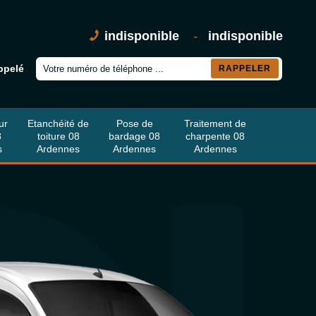
indisponible
-
indisponible
ppelé
ur
Etanchéité de
Pose de
Traitement de
8
toiture 08
bardage 08
charpente 08
s
Ardennes
Ardennes
Ardennes