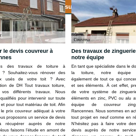
 de remise immédiate sur le démoussage de to
r le devis couvreur à
Des travaux de zinguerie
nnes
notre équipe
us des travaux de toiture à
En tant que spécialiste dans le 
r ? Souhaitez-vous rénover des
la toiture, notre équipe 
ux usés de votre toit ? Avec
également de tout ce qui concer
ention de DH Tout travaux toiture,
et ses éléments. À cet effet, p
 vos différents travaux. Nous
de votre système de zingueri
ualifiés pour intervenir sur toute
éléments en zinc, PVC ou alu a
 et pour tout matériau de toit. Afin
équipe de couvreur zin
r le prix couvreur adéquat à votre
Rancennes. Nous sommes en acti
nous proposons un service de devis
tout projet en neuf comme en ré
 récupérer auprès de notre
N’hésitez pas à faire votre d
 Nous faisons l’étude en amont de
devis auprès de notre servic