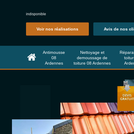
indisponible
Voir nos réalisations
Avis de nos cl
Antimousse
Nettoyage et
Répara
08
demoussage de
toitu
Ardennes
toiture 08 Ardennes
Arde