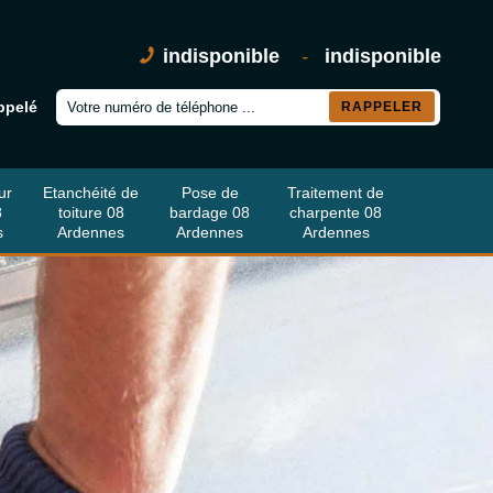
indisponible
-
indisponible
ppelé
ur
Etanchéité de
Pose de
Traitement de
8
toiture 08
bardage 08
charpente 08
s
Ardennes
Ardennes
Ardennes