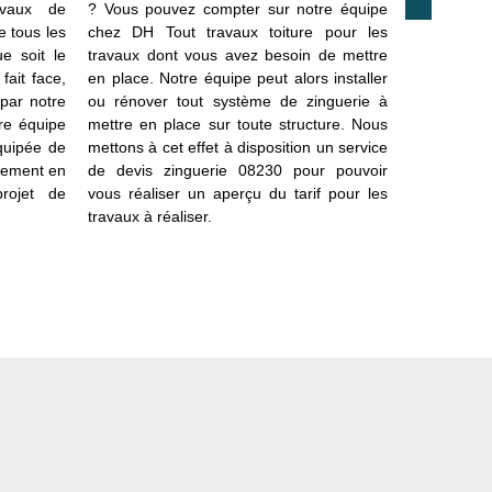
avaux de
? Vous pouvez compter sur notre équipe
bonne réali
e tous les
chez DH Tout travaux toiture pour les
soit l’inte
e soit le
travaux dont vous avez besoin de mettre
vous pouve
fait face,
en place. Notre équipe peut alors installer
service ch
 par notre
ou rénover tout système de zinguerie à
prix est déf
tre équipe
mettre en place sur toute structure. Nous
travaux à e
équipée de
mettons à cet effet à disposition un service
essentiel 
lement en
de devis zinguerie 08230 pour pouvoir
demande e
rojet de
vous réaliser un aperçu du tarif pour les
votre projet
travaux à réaliser.