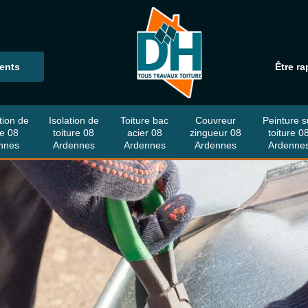
ients
Être ra
tion de
Isolation de
Toiture bac
Couvreur
Peinture s
re 08
toiture 08
acier 08
zingueur 08
toiture 0
nnes
Ardennes
Ardennes
Ardennes
Ardenne