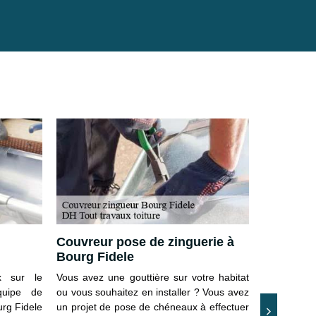
Couvreur pose de zinguerie à
Connaîtr
Bourg Fidele
zingueur
x sur le
Vous avez une gouttière sur votre habitat
Si vous av
quipe de
ou vous souhaitez en installer ? Vous avez
réaliser, n’
urg Fidele
un projet de pose de chéneaux à effectuer
par un prof