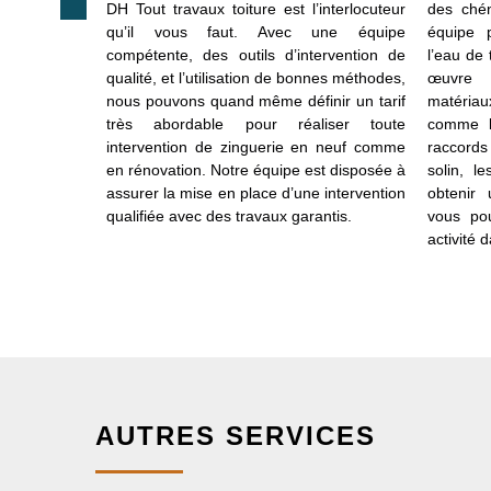
ropriétaire
DH Tout travaux toiture est l’interlocuteur
des chén
néficier d’un
qu’il vous faut. Avec une équipe
équipe 
 au cours du
compétente, des outils d’intervention de
l’eau de 
épargnez les
qualité, et l’utilisation de bonnes méthodes,
œuvre l
rojet, notre
nous pouvons quand même définir un tarif
matériau
eur zingueur
très abordable pour réaliser toute
comme l
ut budget. Il
intervention de zinguerie en neuf comme
raccords
votre demande
en rénovation. Notre équipe est disposée à
solin, l
de notre
assurer la mise en place d’une intervention
obtenir 
ue soit la
qualifiée avec des travaux garantis.
vous pou
r sur notre
activité d
AUTRES SERVICES