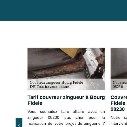
 cher du
Tarif couvreur zingueur à Bourg
Couvre
Fidele
Fidele
08230
ie ou faire
Vous souhaitez faire affaire avec un
erie demande
zingueur 08230 pas cher pour la
Notre s
en effet un
réalisation de votre projet de zinguerie ?
intervie