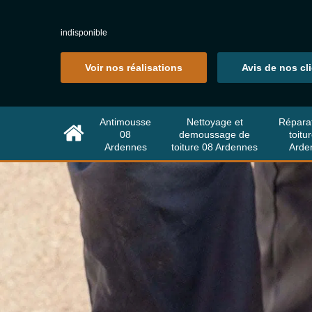
indisponible
Voir nos réalisations
Avis de nos cl
Antimousse
Nettoyage et
Répara
08
demoussage de
toitu
Ardennes
toiture 08 Ardennes
Arde