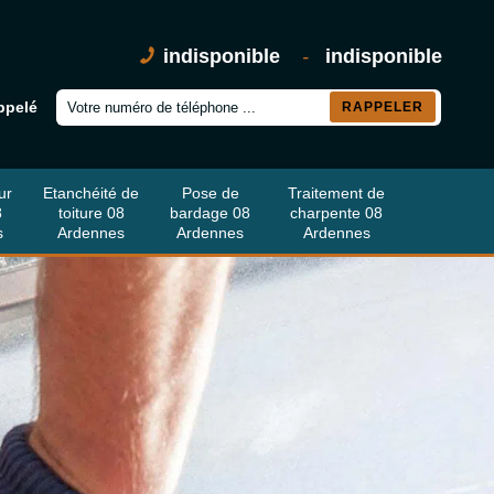
indisponible
-
indisponible
ppelé
ur
Etanchéité de
Pose de
Traitement de
8
toiture 08
bardage 08
charpente 08
s
Ardennes
Ardennes
Ardennes