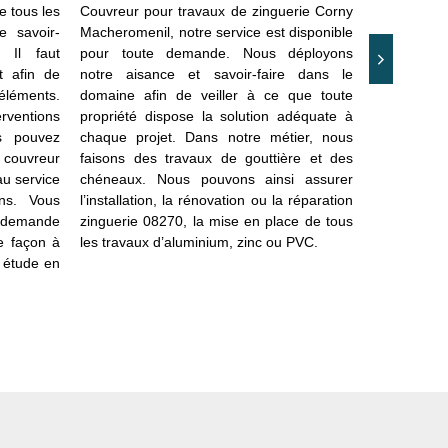
e tous les
Couvreur pour travaux de zinguerie Corny
Si vous av
 savoir-
Macheromenil, notre service est disponible
réaliser, n’
 Il faut
pour toute demande. Nous déployons
par un prof
t afin de
notre aisance et savoir-faire dans le
bonne réali
éléments.
domaine afin de veiller à ce que toute
soit l’inte
erventions
propriété dispose la solution adéquate à
vous pouve
us pouvez
chaque projet. Dans notre métier, nous
service ch
couvreur
faisons des travaux de gouttière et des
prix est déf
u service
chéneaux. Nous pouvons ainsi assurer
travaux à e
ns. Vous
l’installation, la rénovation ou la réparation
essentiel 
re demande
zinguerie 08270, la mise en place de tous
demande e
e façon à
les travaux d’aluminium, zinc ou PVC.
votre projet
e étude en