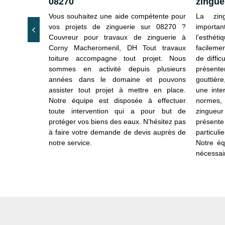
08270
zingue
zinguerie à
aire assister
Vous souhaitez une aide compétente pour
La zing
us assure la
vos projets de zinguerie sur 08270 ?
important
. Quelle que
Couvreur pour travaux de zinguerie à
l’esthét
avez besoin,
Corny Macheromenil, DH Tout travaux
facileme
de de notre
toiture accompagne tout projet. Nous
de diffic
 toiture. Le
sommes en activité depuis plusieurs
présente
l’ampleur des
années dans le domaine et pouvons
gouttière
si qu’il est
assister tout projet à mettre en place.
une inte
venir votre
Notre équipe est disposée à effectuer
normes,
stance pour
toute intervention qui a pour but de
zingueu
protéger vos biens des eaux. N’hésitez pas
présente
à faire votre demande de devis auprès de
particul
notre service.
Notre éq
nécessai