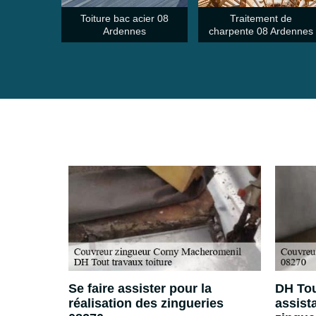
Toiture bac acier 08
Traitement de
Ardennes
charpente 08 Ardennes
reur
Se faire assister pour la
DH Tou
heromenil
réalisation des zingueries
assist