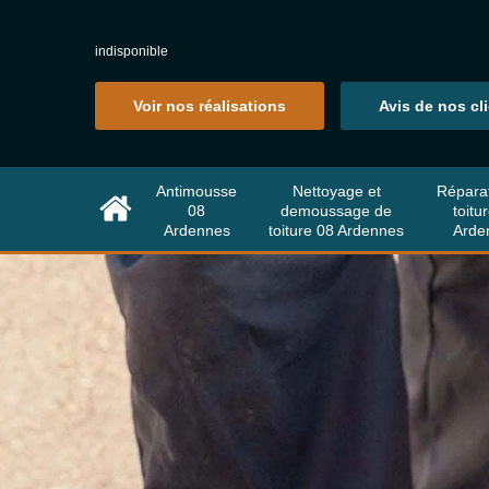
indisponible
Voir nos réalisations
Avis de nos cl
Antimousse
Nettoyage et
Répara
08
demoussage de
toitu
Ardennes
toiture 08 Ardennes
Arde