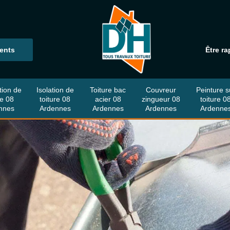
ients
Être ra
tion de
Isolation de
Toiture bac
Couvreur
Peinture s
re 08
toiture 08
acier 08
zingueur 08
toiture 0
nnes
Ardennes
Ardennes
Ardennes
Ardenne