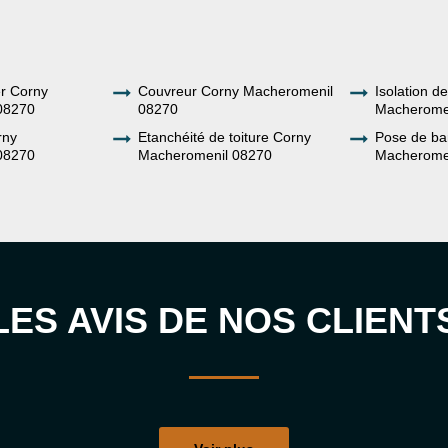
er Corny
Couvreur Corny Macheromenil
Isolation d
08270
08270
Macherome
rny
Etanchéité de toiture Corny
Pose de ba
08270
Macheromenil 08270
Macherome
LES AVIS DE NOS CLIENT