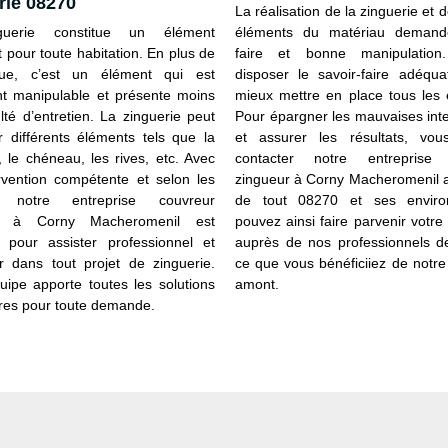
rie 08270
La réalisation de la zinguerie et d
uerie constitue un élément
éléments du matériau demande
 pour toute habitation. En plus de
faire et bonne manipulation.
ique, c’est un élément qui est
disposer le savoir-faire adéqua
nt manipulable et présente moins
mieux mettre en place tous les 
ulté d’entretien. La zinguerie peut
Pour épargner les mauvaises int
r différents éléments tels que la
et assurer les résultats, vo
, le chéneau, les rives, etc. Avec
contacter notre entreprise 
rvention compétente et selon les
zingueur à Corny Macheromenil a
 notre entreprise couvreur
de tout 08270 et ses enviro
r à Corny Macheromenil est
pouvez ainsi faire parvenir vot
 pour assister professionnel et
auprès de nos professionnels d
ier dans tout projet de zinguerie.
ce que vous bénéficiiez de notr
uipe apporte toutes les solutions
amont.
res pour toute demande.