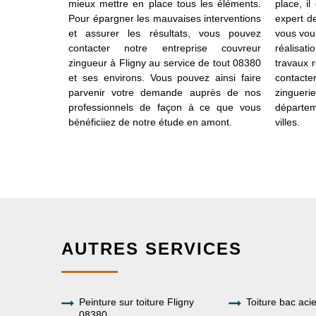
néficier d’un
mieux mettre en place tous les éléments.
place, i
 au cours du
Pour épargner les mauvaises interventions
expert de
épargnez les
et assurer les résultats, vous pouvez
vous voul
rojet, notre
contacter notre entreprise couvreur
réalisat
eur zingueur
zingueur à Fligny au service de tout 08380
travaux r
et. Il suffit
et ses environs. Vous pouvez ainsi faire
contact
demande afin
parvenir votre demande auprès de nos
zingueri
mpagnement.
professionnels de façon à ce que vous
départe
vous pouvez
bénéficiiez de notre étude en amont.
villes.
AUTRES SERVICES
Peinture sur toiture Fligny
Toiture bac aci
08380