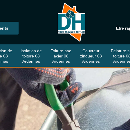
ients
Être ra
tion de
Isolation de
Toiture bac
Couvreur
Peinture s
re 08
toiture 08
acier 08
zingueur 08
toiture 0
nnes
Ardennes
Ardennes
Ardennes
Ardenne