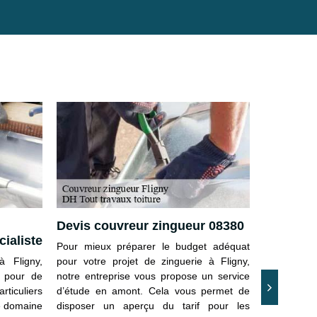
Devis couvreur zingueur 08380
Couvreur
cialiste
pour des
Pour mieux préparer le budget adéquat
à Fligny,
pour votre projet de zinguerie à Fligny,
Notre serv
ur pour de
notre entreprise vous propose un service
intervient 
ticuliers
d’étude en amont. Cela vous permet de
des chénea
le domaine
disposer un aperçu du tarif pour les
équipe pre