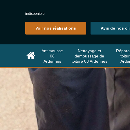
indisponible
Voir nos réalisations
Avis de nos cl
Antimousse
Nettoyage et
Répara
08
demoussage de
toitu
Ardennes
toiture 08 Ardennes
Arde