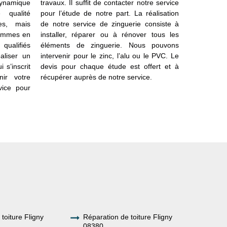
dynamique
travaux. Il suffit de contacter notre service
l’eau de to
 qualité
pour l’étude de notre part. La réalisation
œuvre les
es, mais
de notre service de zinguerie consiste à
matériaux 
sommes en
installer, réparer ou à rénover tous les
comme l’a
qualifiés
éléments de zinguerie. Nous pouvons
raccords av
aliser un
intervenir pour le zinc, l’alu ou le PVC. Le
solin, les
 s’inscrit
devis pour chaque étude est offert et à
obtenir un
ir votre
récupérer auprès de notre service.
vous pouve
ice pour
activité dans
 toiture Fligny
Réparation de toiture Fligny
08380