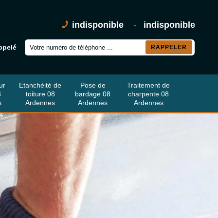
indisponible
-
indisponible
ppelé
ur
Etanchéité de
Pose de
Traitement de
8
toiture 08
bardage 08
charpente 08
s
Ardennes
Ardennes
Ardennes