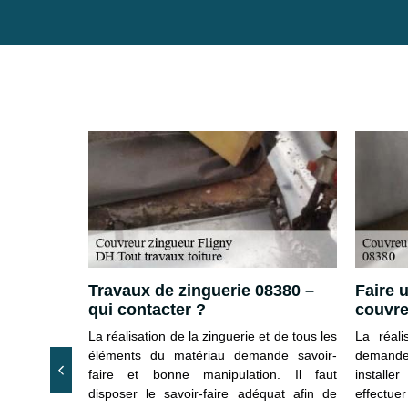
 cher du
Travaux de zinguerie 08380 –
Faire 
qui contacter ?
couvre
ie ou faire
La réalisation de la zinguerie et de tous les
La réali
erie demande
éléments du matériau demande savoir-
demande 
en effet un
faire et bonne manipulation. Il faut
install
ropriétaire
disposer le savoir-faire adéquat afin de
effectuer