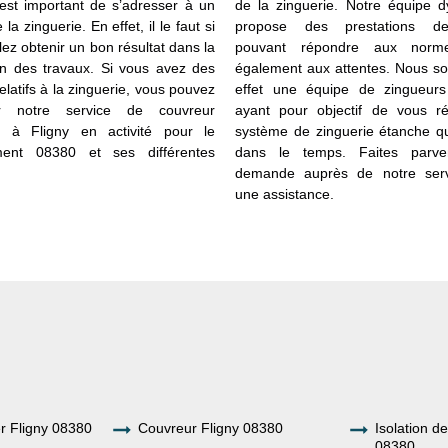
l est important de s’adresser à un
de la zinguerie. Notre équipe 
 la zinguerie. En effet, il le faut si
propose des prestations de
ez obtenir un bon résultat dans la
pouvant répondre aux norm
ion des travaux. Si vous avez des
également aux attentes. Nous 
elatifs à la zinguerie, vous pouvez
effet une équipe de zingueurs 
er notre service de couvreur
ayant pour objectif de vous ré
e à Fligny en activité pour le
système de zinguerie étanche qui
ment 08380 et ses différentes
dans le temps. Faites parven
demande auprès de notre serv
une assistance.
er Fligny 08380
Couvreur Fligny 08380
Isolation de
08380