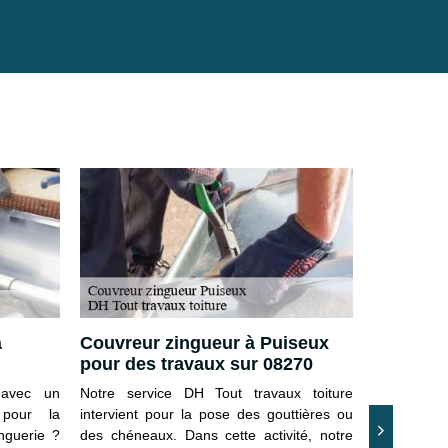
à
Couvreur zingueur à Puiseux
Confier 
pour des travaux sur 08270
zingueri
 avec un
Notre service DH Tout travaux toiture
Entreprise
pour la
intervient pour la pose des gouttières ou
notre servi
inguerie ?
des chéneaux. Dans cette activité, notre
nombreux p