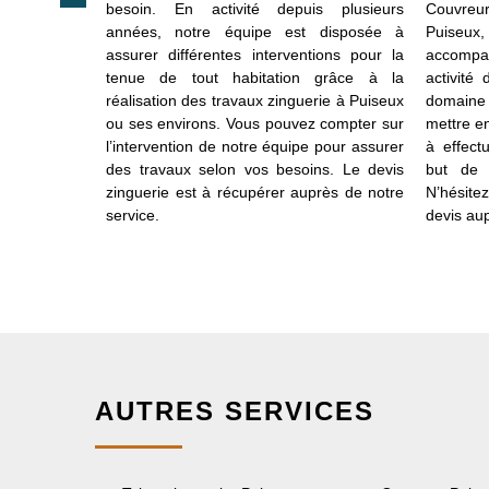
s le domaine
besoin. En activité depuis plusieurs
Couvreu
e dynamique
années, notre équipe est disposée à
Puiseu
de qualité
assurer différentes interventions pour la
accompag
rmes, mais
tenue de tout habitation grâce à la
activité
s sommes en
réalisation des travaux zinguerie à Puiseux
domaine 
s qualifiés
ou ses environs. Vous pouvez compter sur
mettre e
réaliser un
l’intervention de notre équipe pour assurer
à effect
ui s’inscrit
des travaux selon vos besoins. Le devis
but de 
venir votre
zinguerie est à récupérer auprès de notre
N’hésite
ervice pour
service.
devis aup
AUTRES SERVICES