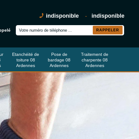
indisponible
-
indisponible
ppelé
ur
Etanchéité de
Pose de
Traitement de
8
toiture 08
bardage 08
charpente 08
s
Ardennes
Ardennes
Ardennes