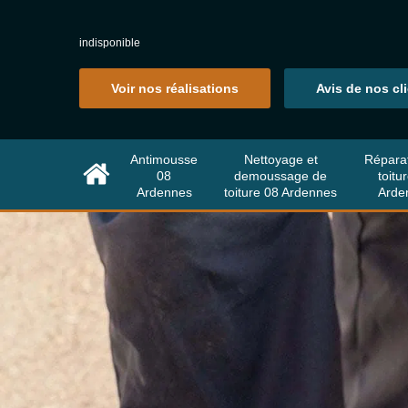
indisponible
Voir nos réalisations
Avis de nos cl
Antimousse
Nettoyage et
Répara
08
demoussage de
toitu
Ardennes
toiture 08 Ardennes
Arde