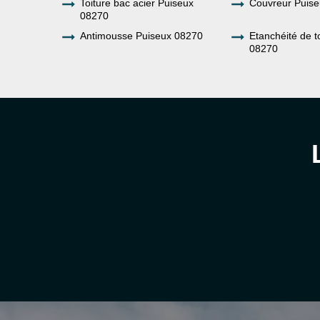
Toiture bac acier Puiseux
Couvreur Puis
08270
Antimousse Puiseux 08270
Etanchéité de t
08270