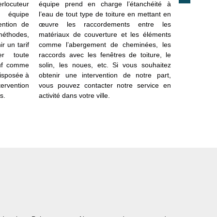
erlocuteur
équipe prend en charge l’étanchéité à
ayant besoi
e équipe
l’eau de tout type de toiture en mettant en
de la zing
ention de
œuvre les raccordements entre les
propose d
 méthodes,
matériaux de couverture et les éléments
pouvant r
 un tarif
comme l’abergement de cheminées, les
également 
er toute
raccords avec les fenêtres de toiture, le
effet une 
euf comme
solin, les noues, etc. Si vous souhaitez
ayant pour
disposée à
obtenir une intervention de notre part,
système de 
tervention
vous pouvez contacter notre service en
dans le t
s.
activité dans votre ville.
demande a
une assista