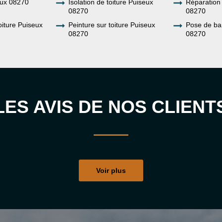
eux 08270
Isolation de toiture Puiseux
Réparation 
08270
08270
oiture Puiseux
Peinture sur toiture Puiseux
Pose de ba
08270
08270
LES AVIS DE NOS CLIENT
Voir plus