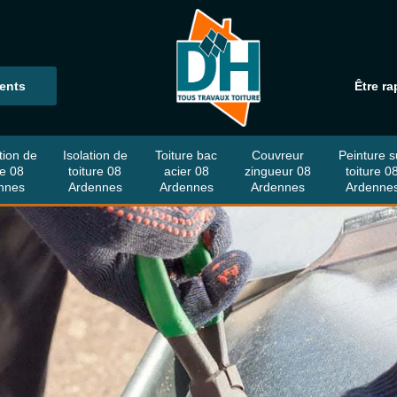
ients
Être ra
tion de
Isolation de
Toiture bac
Couvreur
Peinture s
re 08
toiture 08
acier 08
zingueur 08
toiture 0
nnes
Ardennes
Ardennes
Ardennes
Ardenne