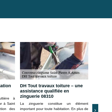
ation
DH Tout travaux toiture – une
Confier 
assistance qualifiée en
zingueri
zinguerie 08310
ttière à
Entrepris
ur à Saint
La zinguerie constitue un élément
Pierre A 
tion des
important pour toute habitation. En plus de
l’interl