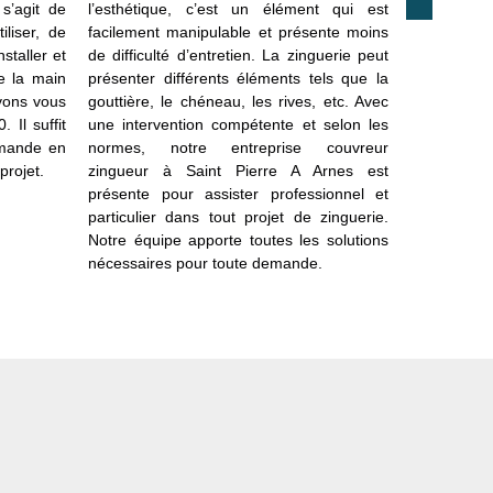
 s’agit de
l’esthétique, c’est un élément qui est
professionn
iliser, de
facilement manipulable et présente moins
d’un serv
staller et
de difficulté d’entretien. La zinguerie peut
zinguerie
e la main
présenter différents éléments tels que la
propose d
vons vous
gouttière, le chéneau, les rives, etc. Avec
pouvant r
 Il suffit
une intervention compétente et selon les
également 
emande en
normes, notre entreprise couvreur
effet une 
projet.
zingueur à Saint Pierre A Arnes est
ayant pour
présente pour assister professionnel et
système de 
particulier dans tout projet de zinguerie.
dans le t
Notre équipe apporte toutes les solutions
demande a
nécessaires pour toute demande.
une assista