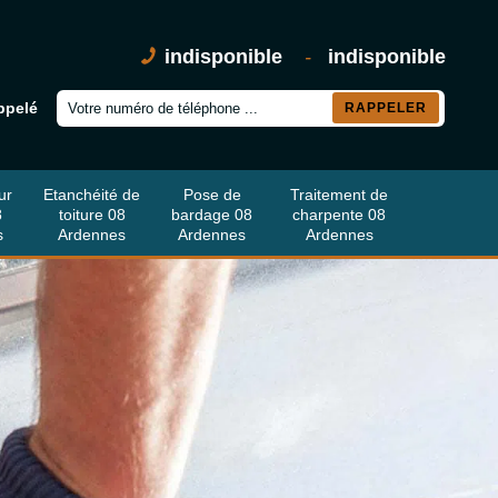
indisponible
-
indisponible
ppelé
ur
Etanchéité de
Pose de
Traitement de
8
toiture 08
bardage 08
charpente 08
s
Ardennes
Ardennes
Ardennes