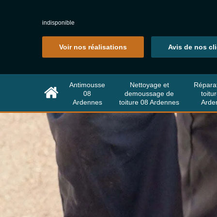
indisponible
Voir nos réalisations
Avis de nos cl
Antimousse
Nettoyage et
Répara
08
demoussage de
toitu
Ardennes
toiture 08 Ardennes
Arde