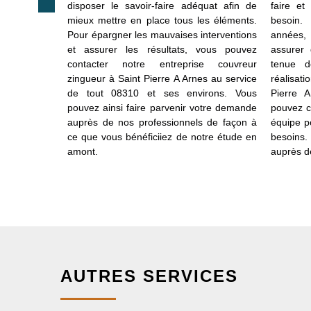
 neuf comme
disposer le savoir-faire adéquat afin de
faire e
 dispose la
mieux mettre en place tous les éléments.
besoin.
our chaque
Pour épargner les mauvaises interventions
années,
us sommes au
et assurer les résultats, vous pouvez
assurer 
rs et des
contacter notre entreprise couvreur
tenue d
urer toute
zingueur à Saint Pierre A Arnes au service
réalisat
 rénovation.
de tout 08310 et ses environs. Vous
Pierre 
 projet de
pouvez ainsi faire parvenir votre demande
pouvez c
z mettre en
auprès de nos professionnels de façon à
équipe p
ce que vous bénéficiiez de notre étude en
besoins. 
amont.
auprès de
AUTRES SERVICES