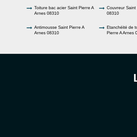
Toiture bac acier Saint Pierre A
Couvreur Saint 
Arnes 08310
08310
Antimousse Saint Pierre A
Etanchéité de to
Arnes 08310
Pierre A Arnes