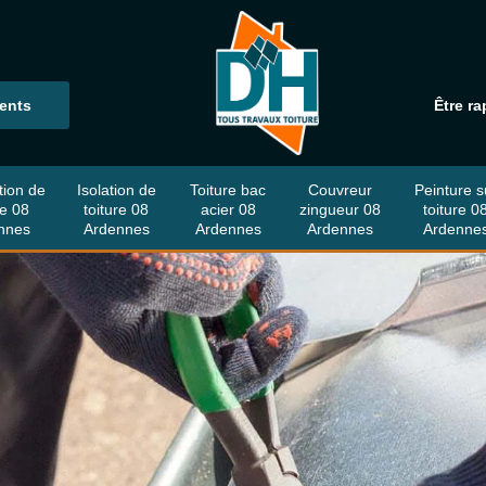
ients
Être ra
tion de
Isolation de
Toiture bac
Couvreur
Peinture s
re 08
toiture 08
acier 08
zingueur 08
toiture 0
nnes
Ardennes
Ardennes
Ardennes
Ardenne