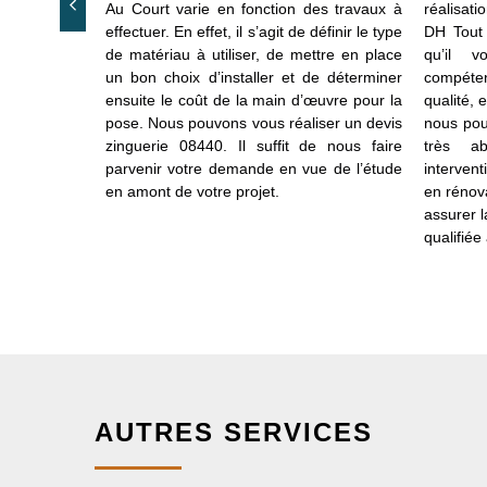
te le savoir-
Au Court varie en fonction des travaux à
réalisat
t vous avez
effectuer. En effet, il s’agit de définir le type
DH Tout t
s plusieurs
de matériau à utiliser, de mettre en place
qu’il 
disposée à
un bon choix d’installer et de déterminer
compéten
ions pour la
ensuite le coût de la main d’œuvre pour la
qualité, 
grâce à la
pose. Nous pouvons vous réaliser un devis
nous pou
rie à Vivier
zinguerie 08440. Il suffit de nous faire
très ab
Vous pouvez
parvenir votre demande en vue de l’étude
interven
notre équipe
en amont de votre projet.
en rénov
 selon vos
assurer l
t à récupérer
qualifiée
AUTRES SERVICES