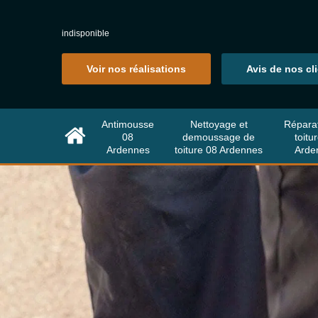
indisponible
Voir nos réalisations
Avis de nos cl
Antimousse
Nettoyage et
Répara
08
demoussage de
toitu
Ardennes
toiture 08 Ardennes
Arde