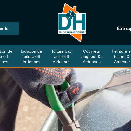
ients
Être ra
tion de
Isolation de
Toiture bac
Couvreur
Peinture s
re 08
toiture 08
acier 08
zingueur 08
toiture 0
nnes
Ardennes
Ardennes
Ardennes
Ardenne