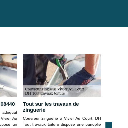
 08440
Tout sur les travaux de
Couvreur
zinguerie
Court – 
t adéquat
fiable
 Vivier Au
Couvreur zinguerie à Vivier Au Court, DH
ropose un
Tout travaux toiture dispose une panoplie
Pour vos pr