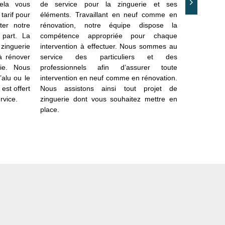
ela vous
de service pour la zinguerie et ses
DH Tout tra
tarif pour
éléments. Travaillant en neuf comme en
faire et l
cter notre
rénovation, notre équipe dispose la
besoin. E
 part. La
compétence appropriée pour chaque
années, n
 zinguerie
intervention à effectuer. Nous sommes au
assurer dif
 à rénover
service des particuliers et des
tenue de 
ie. Nous
professionnels afin d’assurer toute
réalisation
’alu ou le
intervention en neuf comme en rénovation.
Au Court o
est offert
Nous assistons ainsi tout projet de
compter sur
rvice.
zinguerie dont vous souhaitez mettre en
pour assu
place.
besoins. Le
auprès de n