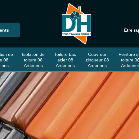
ients
Être ra
tion de
Isolation de
Toiture bac
Couvreur
Peinture s
re 08
toiture 08
acier 08
zingueur 08
toiture 0
nnes
Ardennes
Ardennes
Ardennes
Ardenne