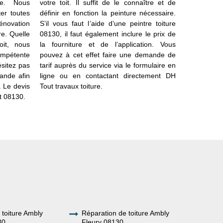
pe. Nous
votre toit. Il suffit de le connaître et de
types de p
er toutes
définir en fonction la peinture nécessaire.
(hydrofuge
rénovation
S’il vous faut l’aide d’une peintre toiture
tuiles, la
ure. Quelle
08130, il faut également inclure le prix de
peinture pou
oit, nous
la fourniture et de l’application. Vous
de résister
compétente
pouvez à cet effet faire une demande de
et à la pol
ésitez pas
tarif auprès du service via le formulaire en
faire acco
ande afin
ligne ou en contactant directement DH
peinture de
. Le devis
Tout travaux toiture.
notre équip
ut 08130.
assister pou
e toiture Ambly
Réparation de toiture Ambly
30
Fleury 08130