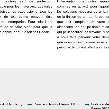
la peinture sert de protection
l’intervention de notre équi
ble pour les matériaux. Les tuiles
sommes en activité pour apport
doises, les bacs acier et tous les
les solutions nécessaires à la 
ux de toit peints peuvent être
ou la finition du toit par la peint
des intempéries. Pour cela, il est
que soit l’ampleur de votre t
re de se faire aider pour que la
disposons une équipe fiable et 
 appliquer sur le toit soit l’idéale.
qui peut assurer les travaux. N’h
à nous faire parvenir votre dem
que nous puissions vous assister
peinture de toit est offert pour to
er Ambly Fleury
Couvreur Ambly Fleury 08130
Isolation d
Fleury 081