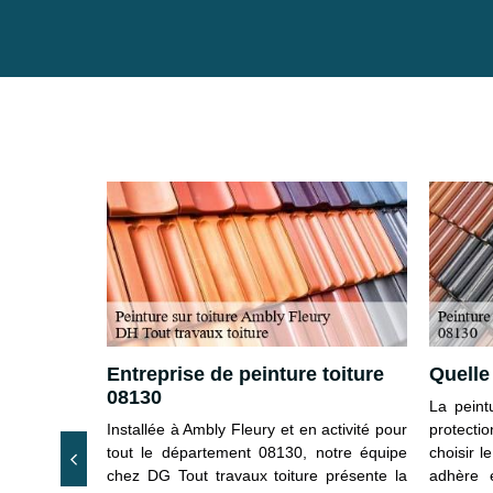
mpétente
Entreprise de peinture toiture
Quelle 
08130
La peint
d’entretien,
Installée à Ambly Fleury et en activité pour
protectio
e toiture par
tout le département 08130, notre équipe
choisir l
ous adresser
chez DG Tout travaux toiture présente la
adhère e