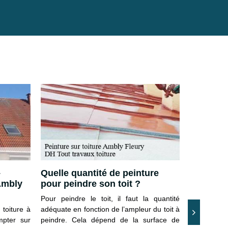
–
Quelle quantité de peinture
Divers t
Ambly
pour peindre son toit ?
votre toi
Pour peindre le toit, il faut la quantité
Lorsque vo
 toiture à
adéquate en fonction de l’ampleur du toit à
de toit à A
mpter sur
peindre. Cela dépend de la surface de
que vous a