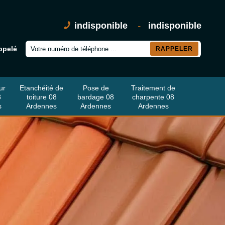
indisponible
-
indisponible
ppelé
ur
Etanchéité de
Pose de
Traitement de
8
toiture 08
bardage 08
charpente 08
s
Ardennes
Ardennes
Ardennes