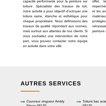
s permet un
capacité performante pour la peinture sur
effet, 
choix de la
toiture. Spécialiste des travaux de toit,
imperméa
le résultat.
notre activité a pour objectif d’octroyer une
et les ar
peinture dont
toiture saine, étanche et esthétique pour
matéria
ir l’avoir.
chaque propriétaire. Nous définissons des
protégés 
r toiture à
travaux de qualité répondant aux normes,
nécessai
ble pour tout
mais surtout aux attentes de nos clients. Si
peinture à
oulez mettre
vous souhaitez une intervention de notre
part, vous pouvez contacter notre équipe
en activité dans votre ville.
AUTRES SERVICES
Couvreur zingueur Ambly
Toiture bac aci
Fleury 08130
08130