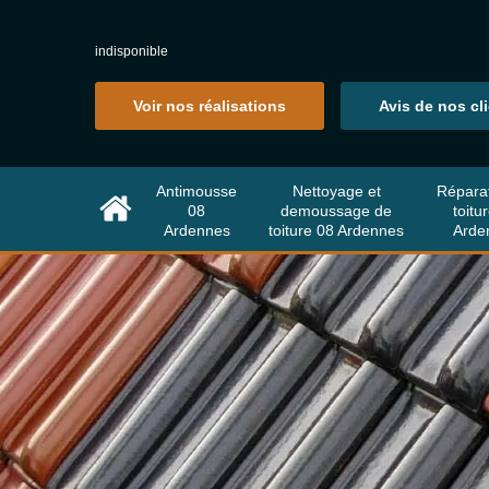
indisponible
Voir nos réalisations
Avis de nos cl
Antimousse
Nettoyage et
Répara
08
demoussage de
toitu
Ardennes
toiture 08 Ardennes
Arde