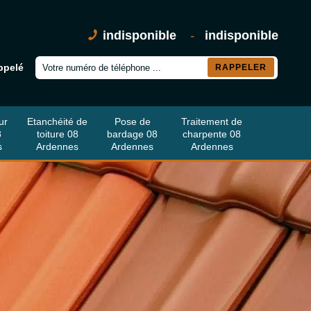
indisponible
-
indisponible
ppelé
ur
Etanchéité de
Pose de
Traitement de
8
toiture 08
bardage 08
charpente 08
s
Ardennes
Ardennes
Ardennes