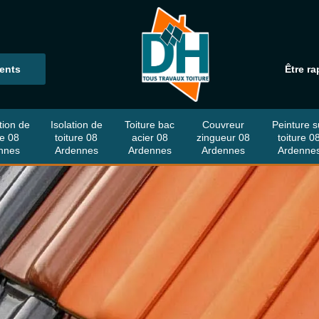
ients
Être ra
tion de
Isolation de
Toiture bac
Couvreur
Peinture s
re 08
toiture 08
acier 08
zingueur 08
toiture 0
nnes
Ardennes
Ardennes
Ardennes
Ardenne