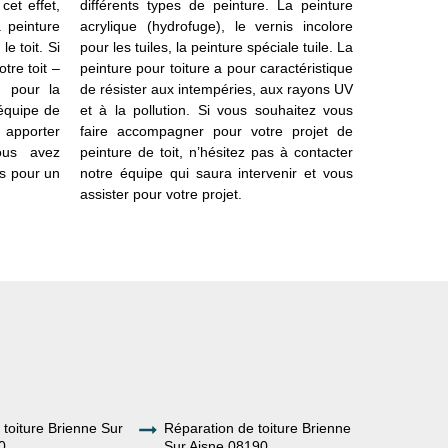
cet effet,
différents types de peinture. La peinture
une étud
a peinture
acrylique (hydrofuge), le vernis incolore
d’estimate
le toit. Si
pour les tuiles, la peinture spéciale tuile. La
appropriée
tre toit –
peinture pour toiture a pour caractéristique
Un aperçu 
u pour la
de résister aux intempéries, aux rayons UV
fois que v
 équipe de
et à la pollution. Si vous souhaitez vous
intervenir
s apporter
faire accompagner pour votre projet de
devis, nous
ous avez
peinture de toit, n’hésitez pas à contacter
service de
s pour un
notre équipe qui saura intervenir et vous
faisant la
assister pour votre projet.
ligne.
e toiture Brienne Sur
Réparation de toiture Brienne
0
Sur Aisne 08190