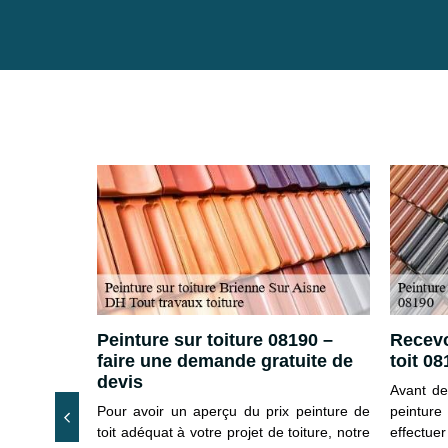
tion de
Peinture sur toiture 08190 –
Recevo
faire une demande gratuite de
toit 0
devis
 combien de
Avant de
 résultat si
Pour avoir un aperçu du prix peinture de
peinture
 toit par la
toit adéquat à votre projet de toiture, notre
effectue