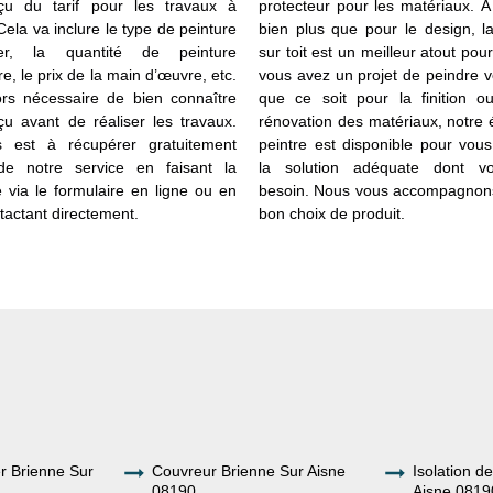
çu du tarif pour les travaux à
protecteur pour les matériaux. À 
 Cela va inclure le type de peinture
bien plus que pour le design, l
ser, la quantité de peinture
sur toit est un meilleur atout pour 
e, le prix de la main d’œuvre, etc.
vous avez un projet de peindre vo
lors nécessaire de bien connaître
que ce soit pour la finition o
çu avant de réaliser les travaux.
rénovation des matériaux, notre
s est à récupérer gratuitement
peintre est disponible pour vou
de notre service en faisant la
la solution adéquate dont v
via le formulaire en ligne ou en
besoin. Nous vous accompagnon
tactant directement.
bon choix de produit.
er Brienne Sur
Couvreur Brienne Sur Aisne
Isolation d
08190
Aisne 0819