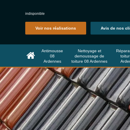
indisponible
Voir nos réalisations
Avis de nos cl
Antimousse
Nettoyage et
Répara
08
demoussage de
toitu
Ardennes
toiture 08 Ardennes
Arde