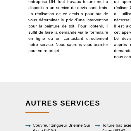
e référer aux
entreprise DH Tout travaux toiture met à
un aper
r le pot de
disposition un service de devis sans frais.
réaliser.
e couches à
La réalisation de ce devis a pour but de
à utili
t varier d’un
vous déterminer le prix d’une intervention
nécessair
valle de 24
pour la peinture de toit. Pour l’obtenir, il
Il est a
tre chaque
suffit de faire la demande via le formulaire
cet aper
rons de 2 à 3
en ligne ou en contactant directement
Le devi
e toit. Cela
notre service. Nous saurons vous assister
auprès 
ce du toit à
pour votre projet.
demande 
nous con
AUTRES SERVICES
Couvreur zingueur Brienne Sur
Toiture bac aci
Aisne 08190
Aisne 08190