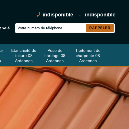
indisponible
-
indisponible
ppelé
ur
Etanchéité de
Pose de
Traitement de
8
toiture 08
bardage 08
charpente 08
s
Ardennes
Ardennes
Ardennes