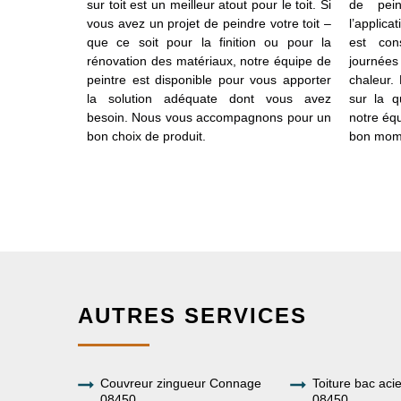
iser, il vous
sur toit est un meilleur atout pour le toit. Si
de pein
mpte le coût
vous avez un projet de peindre votre toit –
l’applica
ition d’une
que ce soit pour la finition ou pour la
est cons
finition de
rénovation des matériaux, notre équipe de
journées
nage, notre
peintre est disponible pour vous apporter
chaleur.
inture pour
la solution adéquate dont vous avez
sur la q
miner le prix
besoin. Nous vous accompagnons pour un
notre équ
e toit.
bon choix de produit.
bon mom
AUTRES SERVICES
Couvreur zingueur Connage
Toiture bac ac
08450
08450