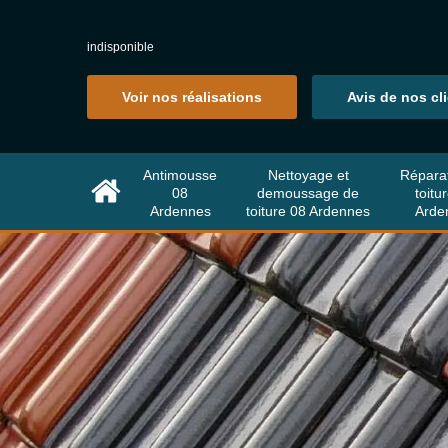
indisponible
Voir nos réalisations
Avis de nos cl
Antimousse
Nettoyage et
Répara
08
demoussage de
toitu
Ardennes
toiture 08 Ardennes
Arde