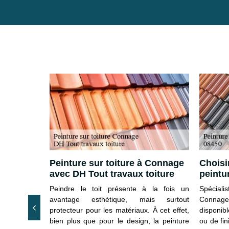
Peinture sur toiture à Connage
Choisi
e sur
avec DH Tout travaux toiture
peintu
Peindre le toit présente à la fois un
Spéciali
our peindre
avantage esthétique, mais surtout
Connage
saire d’avoir
protecteur pour les matériaux. À cet effet,
disponib
aux. En plus
bien plus que pour le design, la peinture
ou de fin