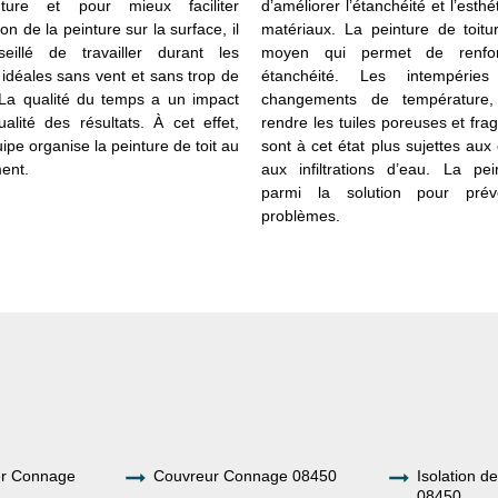
ture et pour mieux faciliter
d’améliorer l’étanchéité et l’esth
tion de la peinture sur la surface, il
matériaux. La peinture de toitu
eillé de travailler durant les
moyen qui permet de renfo
 idéales sans vent et sans trop de
étanchéité. Les intempérie
 La qualité du temps a un impact
changements de température,
ualité des résultats. À cet effet,
rendre les tuiles poreuses et fragi
ipe organise la peinture de toit au
sont à cet état plus sujettes aux
ent.
aux infiltrations d’eau. La pei
parmi la solution pour prév
problèmes.
ier Connage
Couvreur Connage 08450
Isolation d
08450