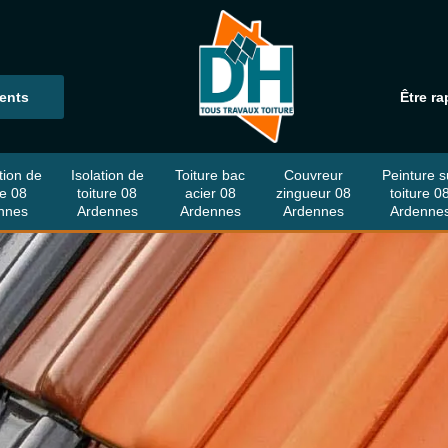
ients
Être ra
tion de
Isolation de
Toiture bac
Couvreur
Peinture s
re 08
toiture 08
acier 08
zingueur 08
toiture 0
nnes
Ardennes
Ardennes
Ardennes
Ardenne