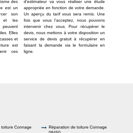
étisme des
d’estimateur va vous réaliser une étude
de la quanti
re est un
appropriée en fonction de votre demande.
faut égale
rcer son
Un aperçu du tarif vous sera remis. Une
de la main
s et les
fois que vous l’acceptez, nous pouvons
étude en a
 peuvent
intervenir chez vous. Pour récupérer le
peinture 
les. Elles
devis, nous mettons à votre disposition un
service pr
 casses et
service de devis gratuit à récupérer en
tout projet
nture est
faisant la demande via le formulaire en
d’interventi
enir ces
ligne.
e toiture Connage
Réparation de toiture Connage
08450