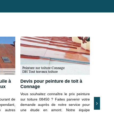
uile à
Devis pour peinture de toit à
Connaîtr
aux
Connage
interven
toiture 
Vous souhaitez connaître le prix peinture
courant de
sur toiture 08450 ? Faites parvenir votre
Avant d’en
Cependant,
demande auprès de notre service pour
son toit, il
e autres
une étude en amont. Notre équipe
un aperçu s