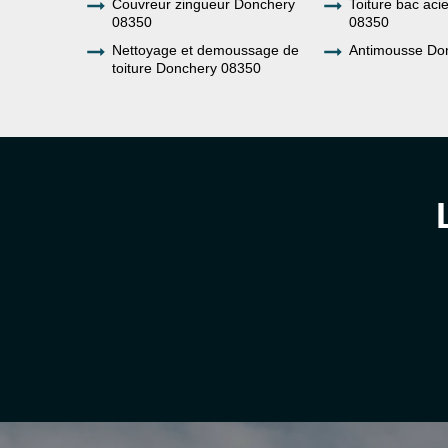
Couvreur zingueur Donchery
Toiture bac aci
08350
08350
Nettoyage et demoussage de
Antimousse Do
toiture Donchery 08350