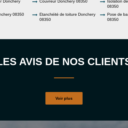
er Donchery
Couvreur Donchery 08350
Isolation d
08350
nchery 08350
Etanchéité de toiture Donchery
Pose de ba
08350
08350
LES AVIS DE NOS CLIENT
Voir plus