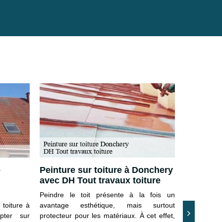
–
Peinture sur toiture à Donchery
Service d
avec DH Tout travaux toiture
Donchery
toiture
Peindre le toit présente à la fois un
 toiture à
avantage esthétique, mais surtout
De façon gé
pter sur
protecteur pour les matériaux. À cet effet,
peindre une