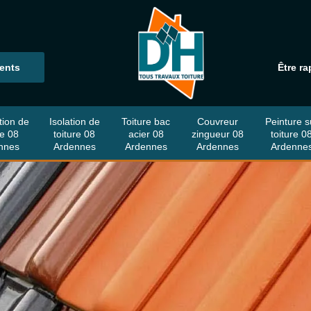
ients
Être ra
tion de
Isolation de
Toiture bac
Couvreur
Peinture s
re 08
toiture 08
acier 08
zingueur 08
toiture 0
nnes
Ardennes
Ardennes
Ardennes
Ardenne