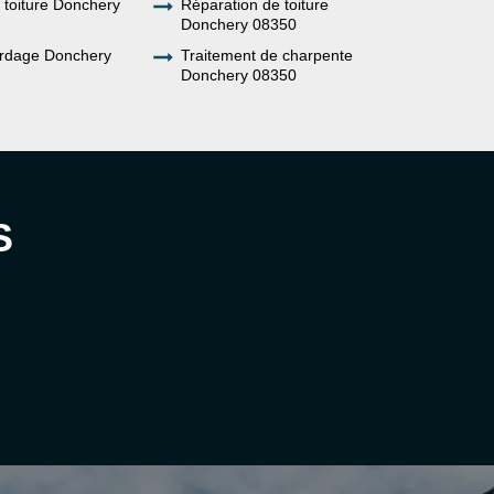
e toiture Donchery
Réparation de toiture
Donchery 08350
rdage Donchery
Traitement de charpente
Donchery 08350
S