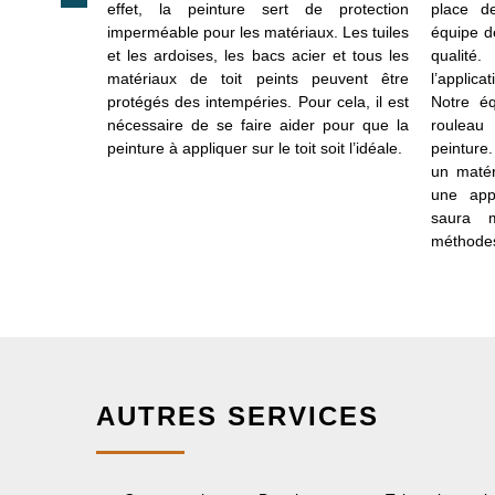
tre autres
effet, la peinture sert de protection
place d
sthétisme des
imperméable pour les matériaux. Les tuiles
équipe d
iture est un
et les ardoises, les bacs acier et tous les
qualité
forcer son
matériaux de toit peints peuvent être
l’applica
ies et les
protégés des intempéries. Pour cela, il est
Notre éq
e, peuvent
nécessaire de se faire aider pour que la
rouleau
agiles. Elles
peinture à appliquer sur le toit soit l’idéale.
peinture.
aux casses et
un matér
peinture est
une appl
évenir ces
saura 
méthode
AUTRES SERVICES