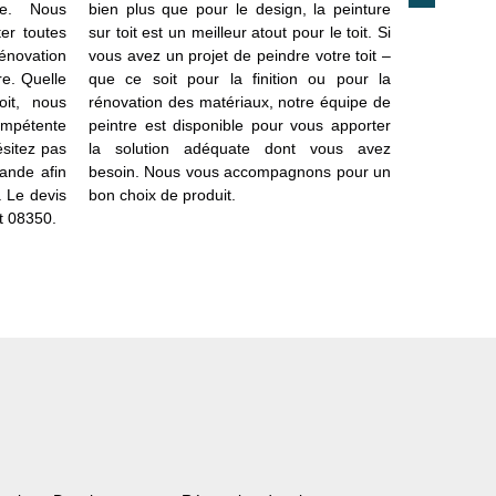
pe. Nous
bien plus que pour le design, la peinture
cette mét
er toutes
sur toit est un meilleur atout pour le toit. Si
d’améliorer 
rénovation
vous avez un projet de peindre votre toit –
matériaux.
ure. Quelle
que ce soit pour la finition ou pour la
moyen qui
oit, nous
rénovation des matériaux, notre équipe de
étanchéit
compétente
peintre est disponible pour vous apporter
changemen
ésitez pas
la solution adéquate dont vous avez
rendre les t
ande afin
besoin. Nous vous accompagnons pour un
sont à cet 
. Le devis
bon choix de produit.
aux infilt
ut 08350.
parmi la 
problèmes.