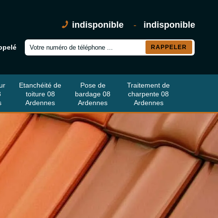
indisponible
-
indisponible
ppelé
ur
Etanchéité de
Pose de
Traitement de
8
toiture 08
bardage 08
charpente 08
s
Ardennes
Ardennes
Ardennes