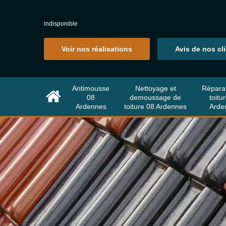
indisponible
Voir nos réalisations
Avis de nos cl
Antimousse
Nettoyage et
Répara
08
demoussage de
toitu
Ardennes
toiture 08 Ardennes
Arde