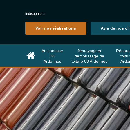
indisponible
Voir nos réalisations
Avis de nos cl
Antimousse
Nettoyage et
Répara
08
demoussage de
toitu
Ardennes
toiture 08 Ardennes
Arde