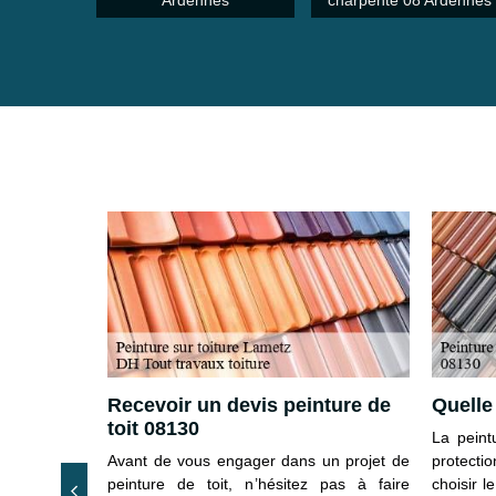
Ardennes
charpente 08 Ardennes
nture
Recevoir un devis peinture de
Quelle 
toit 08130
La peint
 la quantité
Avant de vous engager dans un projet de
protectio
eur du toit à
peinture de toit, n’hésitez pas à faire
choisir l