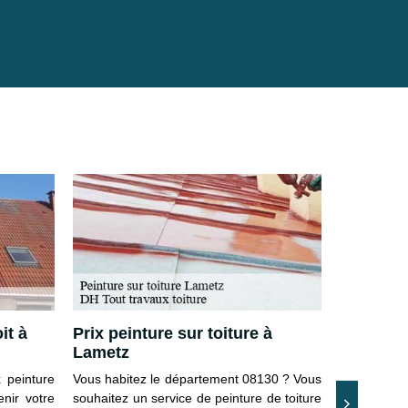
it à
Prix peinture sur toiture à
Choisir 
Lametz
les maté
x peinture
Vous habitez le département 08130 ? Vous
Pour faire t
enir votre
souhaitez un service de peinture de toiture
faut utili