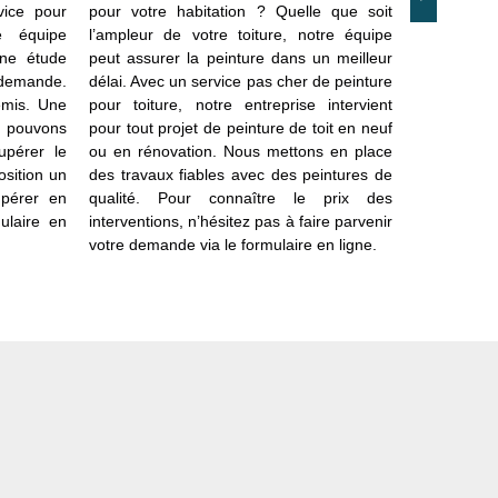
ice pour
pour votre habitation ? Quelle que soit
matériaux. E
e équipe
l’ampleur de votre toiture, notre équipe
les tuiles
une étude
peut assurer la peinture dans un meilleur
même pour 
 demande.
délai. Avec un service pas cher de peinture
connaître le
emis. Une
pour toiture, notre entreprise intervient
Pour vous 
s pouvons
pour tout projet de peinture de toit en neuf
Tout trava
upérer le
ou en rénovation. Nous mettons en place
d’assistan
osition un
des travaux fiables avec des peintures de
proposer 
upérer en
qualité. Pour connaître le prix des
matériaux 
ulaire en
interventions, n’hésitez pas à faire parvenir
bénéficier 
votre demande via le formulaire en ligne.
pas à nous 