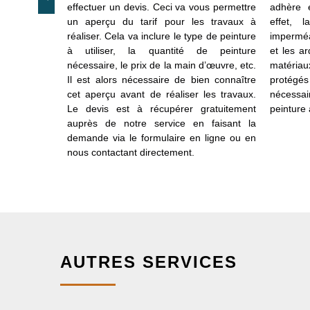
 surface de
effectuer un devis. Ceci va vous permettre
adhère e
nnaître et de
un aperçu du tarif pour les travaux à
effet, 
e nécessaire.
réaliser. Cela va inclure le type de peinture
imperméa
intre toiture
à utiliser, la quantité de peinture
et les ar
re le prix de
nécessaire, le prix de la main d’œuvre, etc.
matéria
ation. Vous
Il est alors nécessaire de bien connaître
protégés 
 demande de
cet aperçu avant de réaliser les travaux.
nécessai
formulaire en
Le devis est à récupérer gratuitement
peinture à
ectement DH
auprès de notre service en faisant la
demande via le formulaire en ligne ou en
nous contactant directement.
AUTRES SERVICES