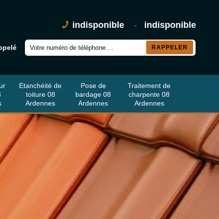
indisponible
-
indisponible
ppelé
ur
Etanchéité de
Pose de
Traitement de
8
toiture 08
bardage 08
charpente 08
s
Ardennes
Ardennes
Ardennes