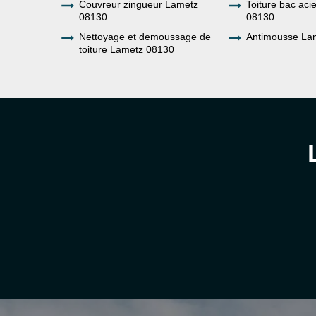
Couvreur zingueur Lametz
Toiture bac aci
08130
08130
Nettoyage et demoussage de
Antimousse La
toiture Lametz 08130