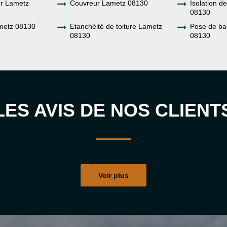
er Lametz
Couvreur Lametz 08130
Isolation d
08130
metz 08130
Etanchéité de toiture Lametz
Pose de ba
08130
08130
LES AVIS DE NOS CLIENT
Voir plus