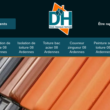
ients
Être ra
tion de
Isolation de
Toiture bac
Couvreur
Peinture s
re 08
toiture 08
acier 08
zingueur 08
toiture 0
nnes
Ardennes
Ardennes
Ardennes
Ardenne