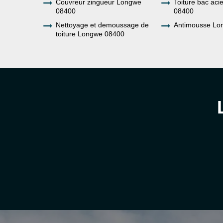
Couvreur zingueur Longwe
Toiture bac ac
08400
08400
Nettoyage et demoussage de
Antimousse Lo
toiture Longwe 08400