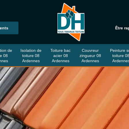
ients
Être ra
tion de
Isolation de
Toiture bac
Couvreur
Peinture s
re 08
toiture 08
acier 08
zingueur 08
toiture 0
nnes
Ardennes
Ardennes
Ardennes
Ardenne