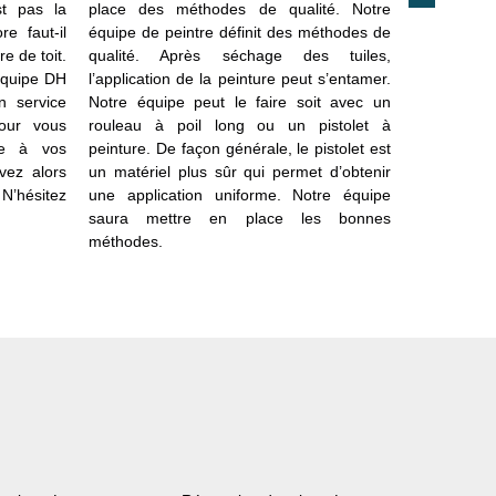
st pas la
place des méthodes de qualité. Notre
entreprise
e faut-il
équipe de peintre définit des méthodes de
disposition
e de toit.
qualité. Après séchage des tuiles,
La réalisa
équipe DH
l’application de la peinture peut s’entamer.
vous déterm
n service
Notre équipe peut le faire soit avec un
pour la pein
pour vous
rouleau à poil long ou un pistolet à
suffit de fa
te à vos
peinture. De façon générale, le pistolet est
en ligne o
vez alors
un matériel plus sûr qui permet d’obtenir
notre servi
 N’hésitez
une application uniforme. Notre équipe
pour votre p
saura mettre en place les bonnes
méthodes.