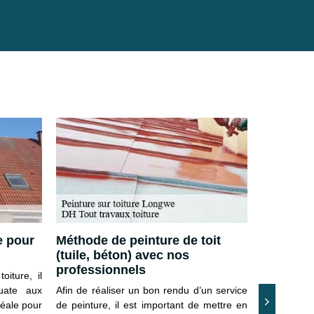
e pour
Méthode de peinture de toit
Peinture
(tuile, béton) avec nos
faire un
professionnels
devis
oiture, il
quate aux
Afin de réaliser un bon rendu d’un service
Pour avoir
déale pour
de peinture, il est important de mettre en
toit adéquat