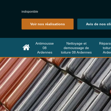
indisponible
Voir nos réalisations
Avis de nos cl
Antimousse
Nettoyage et
Répara
08
demoussage de
toitu
Ardennes
toiture 08 Ardennes
Arde