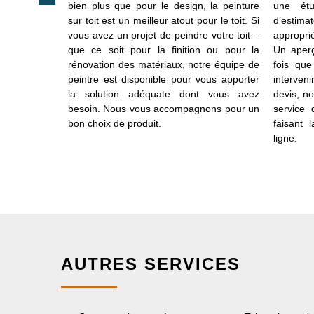
oiture met à
bien plus que pour le design, la peinture
une ét
s sans frais.
sur toit est un meilleur atout pour le toit. Si
d’estima
 pour but de
vous avez un projet de peindre votre toit –
appropri
intervention
que ce soit pour la finition ou pour la
Un aperç
l’obtenir, il
rénovation des matériaux, notre équipe de
fois que
le formulaire
peintre est disponible pour vous apporter
interven
directement
la solution adéquate dont vous avez
devis, n
ous assister
besoin. Nous vous accompagnons pour un
service 
bon choix de produit.
faisant 
ligne.
AUTRES SERVICES