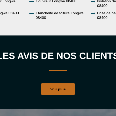
ier Longwe
Couvreur Longwe 08400
Isolation d
08400
ngwe 08400
Etanchéité de toiture Longwe
Pose de b
08400
08400
LES AVIS DE NOS CLIENT
Voir plus