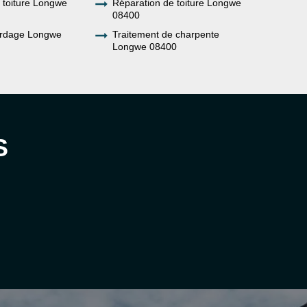
e toiture Longwe
Réparation de toiture Longwe
08400
ardage Longwe
Traitement de charpente
Longwe 08400
S