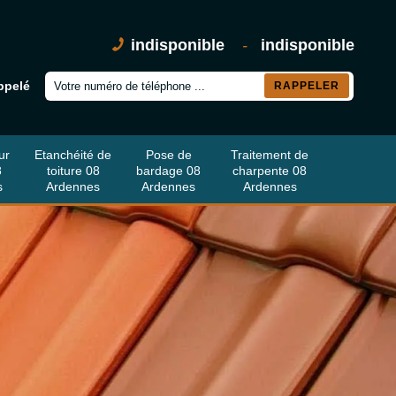
indisponible
-
indisponible
ppelé
ur
Etanchéité de
Pose de
Traitement de
8
toiture 08
bardage 08
charpente 08
s
Ardennes
Ardennes
Ardennes