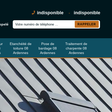
indisponible
-
indisponible
ppelé
ur
Etanchéité de
Pose de
Traitement de
8
toiture 08
bardage 08
charpente 08
s
Ardennes
Ardennes
Ardennes