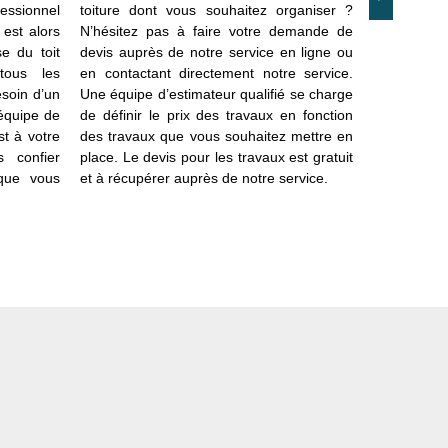
fessionnel
toiture dont vous souhaitez organiser ?
place une 
 est alors
N’hésitez pas à faire votre demande de
votre proj
se du toit
devis auprès de notre service en ligne ou
service qual
tous les
en contactant directement notre service.
travaux e
esoin d’un
Une équipe d’estimateur qualifié se charge
prestations
 équipe de
de définir le prix des travaux en fonction
service de
st à votre
des travaux que vous souhaitez mettre en
08600 ? Ad
s confier
place. Le devis pour les travaux est gratuit
de notre s
 que vous
et à récupérer auprès de notre service.
une aide c
projet. L’ét
24 h.