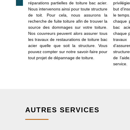
e toiture en
réparations partielles de toiture bac acier.
privilég
ous mettons
Nous intervenons ainsi pour toute structure
but d’in
ute structure
de toit. Pour cela, nous assurons la
le temps.
ue ce soit
recherche de fuite toiture afin de trouver la
chaque p
ôle acier à
source des dommages sur votre toiture.
bac aci
bac acier ou
Nos couvreurs peuvent alors assurer tous
chaque p
mpétente et
les travaux de restaurations de toiture bac
travaux
déquat pour
acier quelle que soit la structure. Vous
d’assurer
us faut une
pouvez compter sur notre savoir-faire pour
structure
resser votre
tout projet de dépannage de toiture.
de l’aid
pe.
service.
AUTRES SERVICES