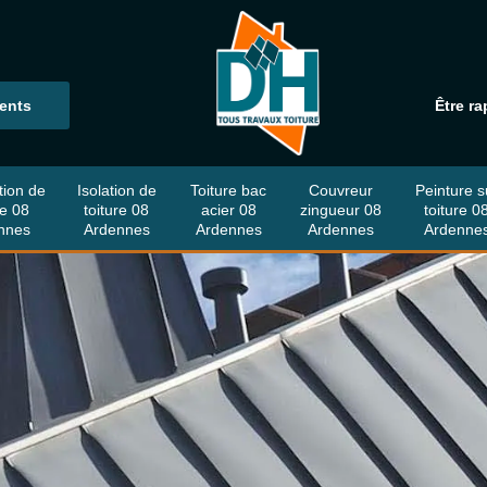
ients
Être ra
tion de
Isolation de
Toiture bac
Couvreur
Peinture s
re 08
toiture 08
acier 08
zingueur 08
toiture 0
nnes
Ardennes
Ardennes
Ardennes
Ardenne