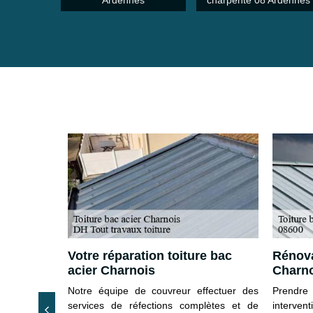
Ardennes
charpente 08 Ardennes
bac acier
Votre réparation toiture bac
Rénova
acier Charnois
Charn
nnées, notre
Notre équipe de couvreur effectuer des
Prendre
 à assurer
services de réfections complètes et de
interven