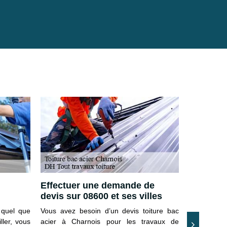
Effectuer une demande de
Tarif ch
devis sur 08600 et ses villes
acier Ch
e quel que
Vous avez besoin d’un devis toiture bac
Pour votr
ller, vous
acier à Charnois pour les travaux de
toiture, D