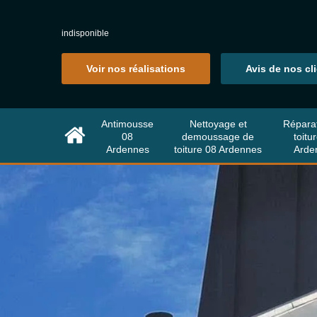
indisponible
Voir nos réalisations
Avis de nos cl
Antimousse
Nettoyage et
Répara
08
demoussage de
toitu
Ardennes
toiture 08 Ardennes
Arde