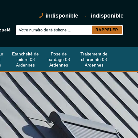
indisponible
-
indisponible
ppelé
ur
Etanchéité de
Pose de
Traitement de
8
toiture 08
bardage 08
charpente 08
s
Ardennes
Ardennes
Ardennes