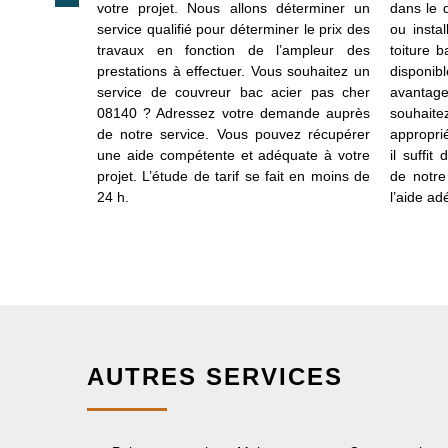
sitez pas à
votre projet. Nous allons déterminer un
dans le 
l’assistance
service qualifié pour déterminer le prix des
ou instal
agnostic en
travaux en fonction de l’ampleur des
toiture 
es méthodes
prestations à effectuer. Vous souhaitez un
disponi
ne fois que
service de couvreur bac acier pas cher
avantage
n main la
08140 ? Adressez votre demande auprès
souhai
, vous pouvez
de notre service. Vous pouvez récupérer
appropri
nchéité des
une aide compétente et adéquate à votre
il suffi
vis toiture
projet. L’étude de tarif se fait en moins de
de notre
à récupérer
24 h.
l’aide ad
ervice.
AUTRES SERVICES