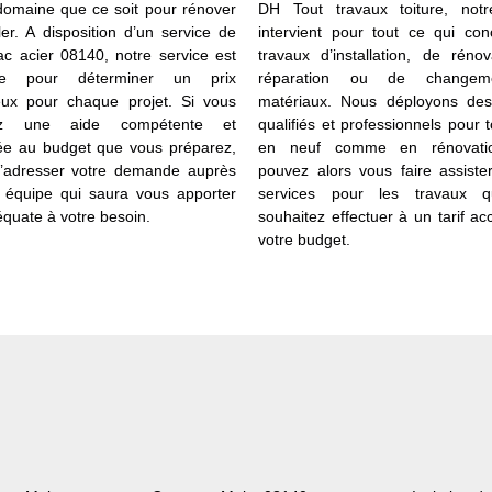
domaine que ce soit pour rénover
DH Tout travaux toiture, not
ler. A disposition d’un service de
intervient pour tout ce qui con
bac acier 08140, notre service est
travaux d’installation, de réno
ble pour déterminer un prix
réparation ou de changem
ux pour chaque projet. Si vous
matériaux. Nous déployons des
tez une aide compétente et
qualifiés et professionnels pour t
ée au budget que vous préparez,
en neuf comme en rénovati
t d’adresser votre demande auprès
pouvez alors vous faire assiste
 équipe qui saura vous apporter
services pour les travaux 
équate à votre besoin.
souhaitez effectuer à un tarif ac
votre budget.