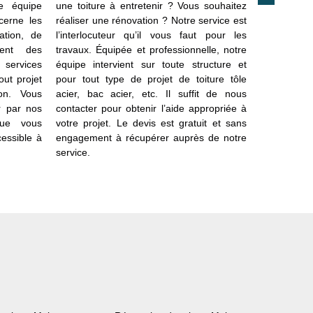
re équipe
une toiture à entretenir ? Vous souhaitez
dans le dom
cerne les
réaliser une rénovation ? Notre service est
plus poussé
vation, de
l’interlocuteur qu’il vous faut pour les
sait mani
ent des
travaux. Équipée et professionnelle, notre
éléments du
 services
équipe intervient sur toute structure et
service pou
out projet
pour tout type de projet de toiture tôle
couvreur b
on. Vous
acier, bac acier, etc. Il suffit de nous
dispositio
r par nos
contacter pour obtenir l’aide appropriée à
votre proj
que vous
votre projet. Le devis est gratuit et sans
souhaitez m
cessible à
engagement à récupérer auprès de notre
service.