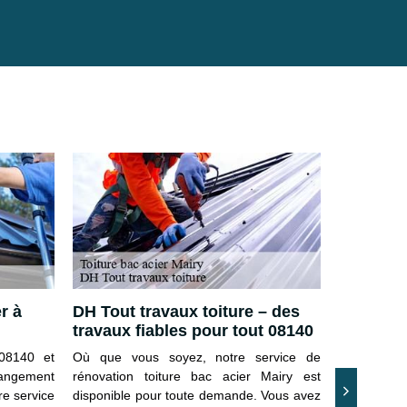
r à
DH Tout travaux toiture – des
Toiture b
travaux fiables pour tout 08140
contacte
08140 et
Où que vous soyez, notre service de
Pour tous l
changement
rénovation toiture bac acier Mairy est
soit le type
re service
disponible pour toute demande. Vous avez
pouvez fair