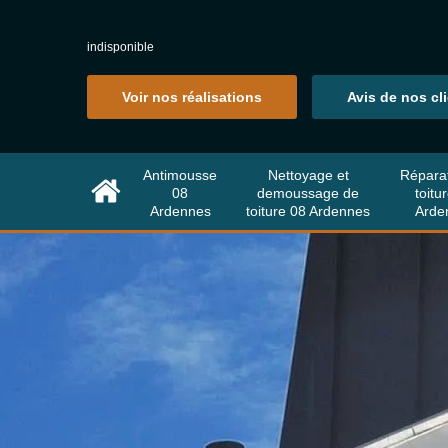
indisponible
Voir nos réalisations
Avis de nos cl
Antimousse
Nettoyage et
Répara
08
demoussage de
toitu
Ardennes
toiture 08 Ardennes
Arde