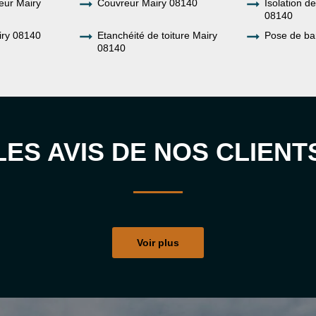
eur Mairy
Couvreur Mairy 08140
Isolation de
08140
iry 08140
Etanchéité de toiture Mairy
Pose de ba
08140
LES AVIS DE NOS CLIENT
Voir plus