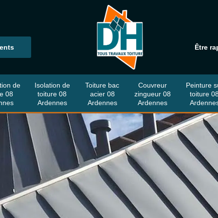
ients
Être ra
tion de
Isolation de
Toiture bac
Couvreur
Peinture s
re 08
toiture 08
acier 08
zingueur 08
toiture 0
nnes
Ardennes
Ardennes
Ardennes
Ardenne