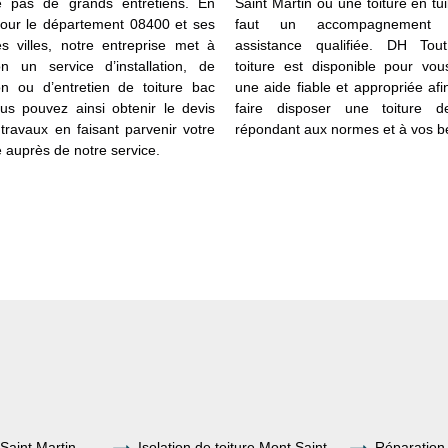
 pas de grands entretiens. En
Saint Martin ou une toiture en tuil
 pour le département 08400 et ses
faut un accompagnement
tes villes, notre entreprise met à
assistance qualifiée. DH Tou
ion un service d’installation, de
toiture est disponible pour vou
on ou d’entretien de toiture bac
une aide fiable et appropriée af
ous pouvez ainsi obtenir le devis
faire disposer une toiture d
 travaux en faisant parvenir votre
répondant aux normes et à vos b
auprès de notre service.
Saint Martin
Isolation de toiture Mont Saint
Réparation 