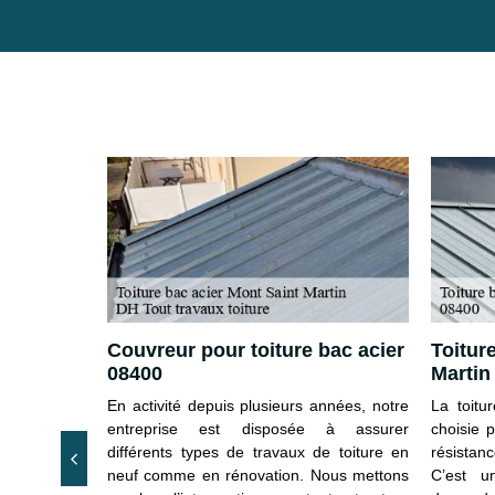
e – des
Couvreur pour toiture bac acier
Toitur
out 08400
08400
Martin
service de
En activité depuis plusieurs années, notre
La toitu
 Mont Saint
entreprise est disposée à assurer
choisie p
ute demande.
différents types de travaux de toiture en
résistan
tenir ? Vous
neuf comme en rénovation. Nous mettons
C’est u