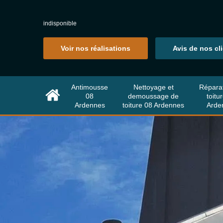
indisponible
Voir nos réalisations
Avis de nos cl
Antimousse
Nettoyage et
Répara
08
demoussage de
toitu
Ardennes
toiture 08 Ardennes
Arde