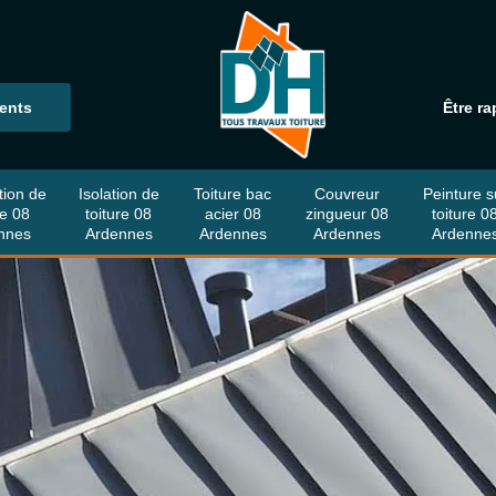
ients
Être ra
tion de
Isolation de
Toiture bac
Couvreur
Peinture s
re 08
toiture 08
acier 08
zingueur 08
toiture 0
nnes
Ardennes
Ardennes
Ardennes
Ardenne