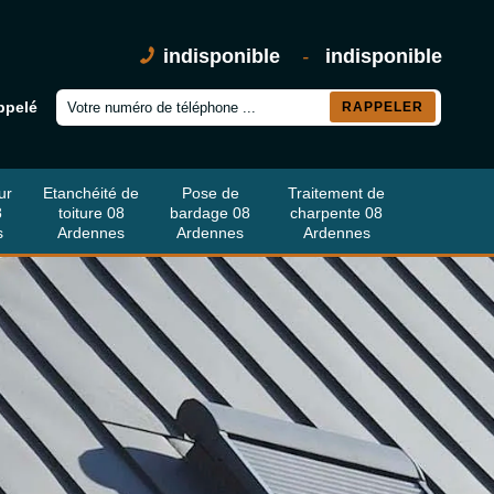
indisponible
-
indisponible
ppelé
ur
Etanchéité de
Pose de
Traitement de
8
toiture 08
bardage 08
charpente 08
s
Ardennes
Ardennes
Ardennes