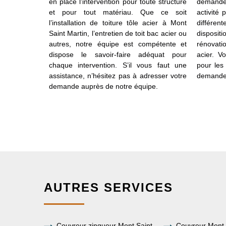
tion ? Notre
en place l’intervention pour toute structure
demande
’il vous faut
et pour tout matériau. Que ce soit
activité
uipée et
l’installation de toiture tôle acier à Mont
différen
ntervient sur
Saint Martin, l’entretien de toit bac acier ou
disposit
ype de projet
autres, notre équipe est compétente et
rénovati
etc. Il suffit
dispose le savoir-faire adéquat pour
acier. V
enir l’aide
chaque intervention. S’il vous faut une
pour les
e devis est
assistance, n’hésitez pas à adresser votre
demande 
à récupérer
demande auprès de notre équipe.
AUTRES SERVICES
Couvreur zingueur Mont Saint
Couvreur Mont 