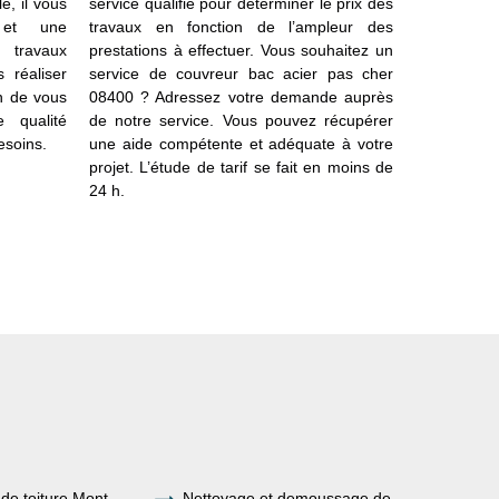
e, il vous
service qualifié pour déterminer le prix des
notre serv
 et une
travaux en fonction de l’ampleur des
Saint Marti
t travaux
prestations à effectuer. Vous souhaitez un
les prestat
s réaliser
service de couvreur bac acier pas cher
neuf comme
in de vous
08400 ? Adressez votre demande auprès
accueille
e qualité
de notre service. Vous pouvez récupérer
souhaitez m
esoins.
une aide compétente et adéquate à votre
bac acier. 
projet. L’étude de tarif se fait en moins de
travailler 
24 h.
pouvez al
auprès de 
intervention
de toiture Mont
Nettoyage et demoussage de