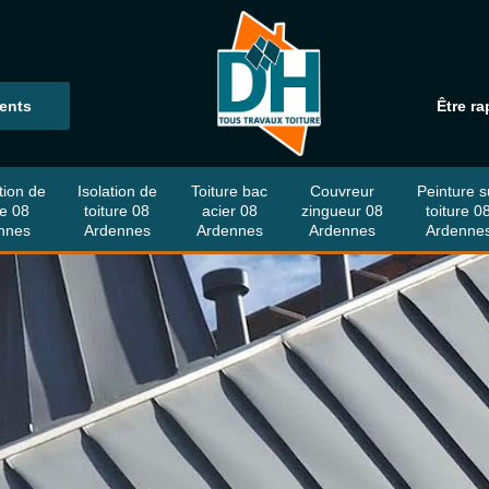
ients
Être ra
tion de
Isolation de
Toiture bac
Couvreur
Peinture s
re 08
toiture 08
acier 08
zingueur 08
toiture 0
nnes
Ardennes
Ardennes
Ardennes
Ardenne