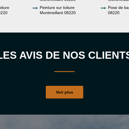
oiture
Peinture sur toiture
Pose de ba
8220
Montmeillant 08220
08220
LES AVIS DE NOS CLIENT
Voir plus