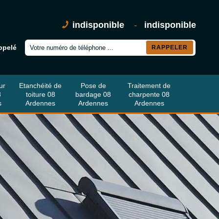
indisponible
-
indisponible
ppelé
ur
Etanchéité de
Pose de
Traitement de
8
toiture 08
bardage 08
charpente 08
s
Ardennes
Ardennes
Ardennes