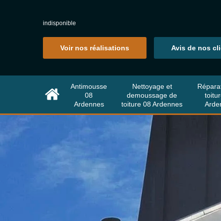
indisponible
Voir nos réalisations
Avis de nos cl
Antimousse
Nettoyage et
Répara
08
demoussage de
toitu
Ardennes
toiture 08 Ardennes
Arde