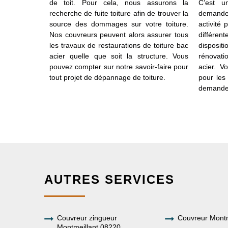
zone rurale.
de toit. Pour cela, nous assurons la
C’est u
nt, solide et
recherche de fuite toiture afin de trouver la
demande
isation des
source des dommages sur votre toiture.
activité
. C’est une
Nos couvreurs peuvent alors assurer tous
différen
u de pluie
les travaux de restaurations de toiture bac
disposit
e pluie.
acier quelle que soit la structure. Vous
rénovati
pouvez compter sur notre savoir-faire pour
acier. V
tout projet de dépannage de toiture.
pour les
demande 
AUTRES SERVICES
Couvreur zingueur
Couvreur Montm
Montmeillant 08220