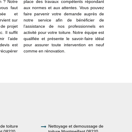
on ? Notre
place des travaux compétents répondant
vie import
 vous faut
aux normes et aux attentes. Vous pouvez
La toiture b
ipée et
faire parvenir votre demande auprès de
léger. Ell
rvient sur
notre service afin de bénéficier de
champignon
 de projet
l’assistance de nos professionnels en
toiture q
. Il suffit
activité pour votre toiture. Notre équipe est
l’écoulemen
ir l’aide
qualifiée et présente le savoir-faire idéal
devis est
pour assurer toute intervention en neuf
récupérer
comme en rénovation.
de toiture
Nettoyage et demoussage de
nt 08220
toiture Montmeillant 08220