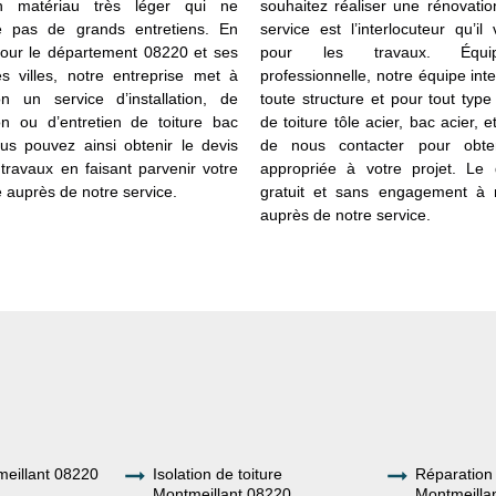
n matériau très léger qui ne
souhaitez réaliser une rénovati
 pas de grands entretiens. En
service est l’interlocuteur qu’il
 pour le département 08220 et ses
pour les travaux. Équ
tes villes, notre entreprise met à
professionnelle, notre équipe inte
ion un service d’installation, de
toute structure et pour tout type
on ou d’entretien de toiture bac
de toiture tôle acier, bac acier, etc
ous pouvez ainsi obtenir le devis
de nous contacter pour obten
 travaux en faisant parvenir votre
appropriée à votre projet. Le 
auprès de notre service.
gratuit et sans engagement à 
auprès de notre service.
eillant 08220
Isolation de toiture
Réparation 
Montmeillant 08220
Montmeilla