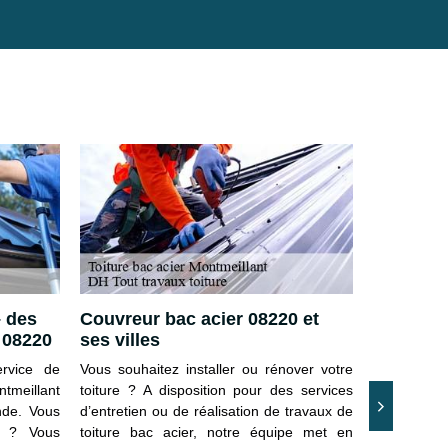
– des
Couvreur bac acier 08220 et
Choisir l
t 08220
ses villes
L'alliage d
rvice de
Vous souhaitez installer ou rénover votre
carbone e
ntmeillant
toiture ? A disposition pour des services
combinaison
nde. Vous
d’entretien ou de réalisation de travaux de
travailler, 
r ? Vous
toiture bac acier, notre équipe met en
l’acier est