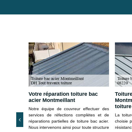
r le toit
Votre réparation toiture bac
Toitur
acier Montmeillant
Montme
sé de fer, de
toiture
n fait une
Notre équipe de couvreur effectuer des
anipuler et à
services de réfections complètes et de
La toitu
nt. En effet,
réparations partielles de toiture bac acier.
choisie p
une durée de
Nous intervenons ainsi pour toute structure
résistan