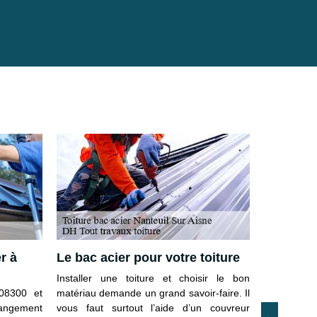
r à
Le bac acier pour votre toiture
Votre ré
acier Na
Installer une toiture et choisir le bon
08300 et
matériau demande un grand savoir-faire. Il
Notre équi
changement
vous faut surtout l’aide d’un couvreur
services d