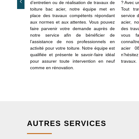
ch ? Le prix
d’entretien ou de réalisation de travaux de
? Avec un
 Aisne varie
toiture bac acier, notre équipe met en
Tout tr
 acier dont
place des travaux compétents répondant
service 
Cela dépend
aux normes et aux attentes. Vous pouvez
acier, n
ailler. Chez
faire parvenir votre demande auprès de
des trav
s assistons
notre service afin de bénéficier de
vous f
rs pour tout
l’assistance de nos professionnels en
connaîtr
300 que vous
activité pour votre toiture. Notre équipe est
acier 0
Nous sommes
qualifiée et présente le savoir-faire idéal
n’hésite
qualifiés et
pour assurer toute intervention en neuf
travaux.
comme en rénovation.
AUTRES SERVICES