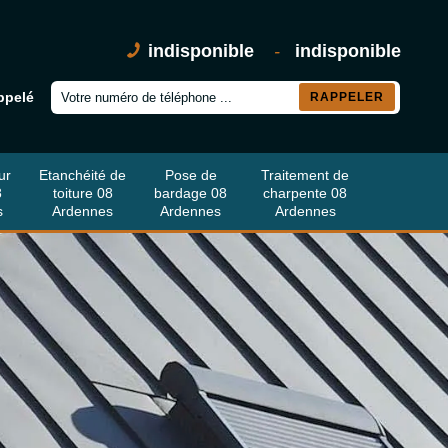
indisponible
-
indisponible
ppelé
ur
Etanchéité de
Pose de
Traitement de
8
toiture 08
bardage 08
charpente 08
s
Ardennes
Ardennes
Ardennes