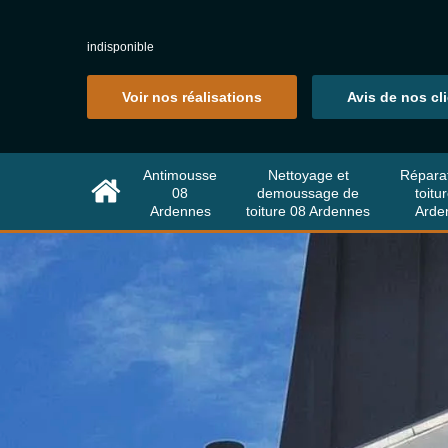
indisponible
Voir nos réalisations
Avis de nos cl
Antimousse
Nettoyage et
Répara
08
demoussage de
toitu
Ardennes
toiture 08 Ardennes
Arde