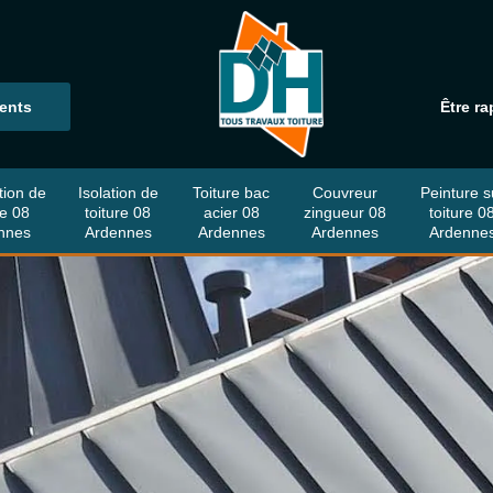
ients
Être ra
tion de
Isolation de
Toiture bac
Couvreur
Peinture s
re 08
toiture 08
acier 08
zingueur 08
toiture 0
nnes
Ardennes
Ardennes
Ardennes
Ardenne