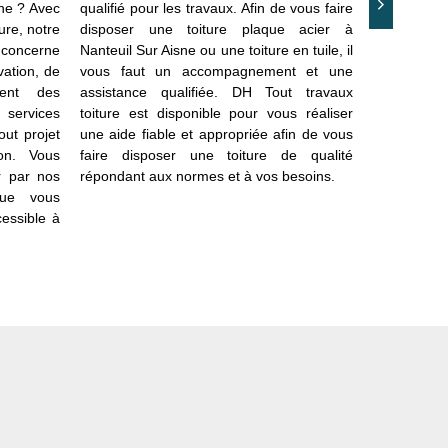
sne ? Avec
qualifié pour les travaux. Afin de vous faire
réparations 
ure, notre
disposer une toiture plaque acier à
Nous interv
i concerne
Nanteuil Sur Aisne ou une toiture en tuile, il
de toit. 
vation, de
vous faut un accompagnement et une
recherche de
ent des
assistance qualifiée. DH Tout travaux
source des
 services
toiture est disponible pour vous réaliser
Nos couvre
out projet
une aide fiable et appropriée afin de vous
les travaux
on. Vous
faire disposer une toiture de qualité
acier quel
r par nos
répondant aux normes et à vos besoins.
pouvez comp
que vous
tout projet
cessible à