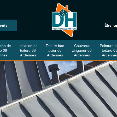
ients
Être ra
tion de
Isolation de
Toiture bac
Couvreur
Peinture s
re 08
toiture 08
acier 08
zingueur 08
toiture 0
nnes
Ardennes
Ardennes
Ardennes
Ardenne