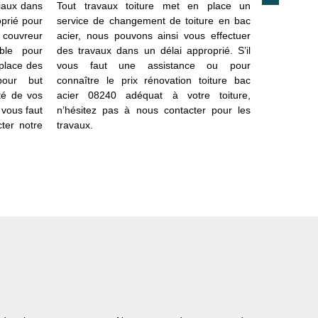
riaux dans
Tout travaux toiture met en place un
notre ser
oprié pour
service de changement de toiture en bac
Remonville 
e couvreur
acier, nous pouvons ainsi vous effectuer
prestation
ble pour
des travaux dans un délai approprié. S’il
neuf comme
place des
vous faut une assistance ou pour
accueille
pour but
connaître le prix rénovation toiture bac
souhaitez m
ité de vos
acier 08240 adéquat à votre toiture,
bac acier. 
 vous faut
n’hésitez pas à nous contacter pour les
travailler 
cter notre
travaux.
pouvez al
auprès de 
intervention