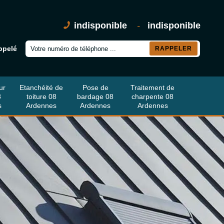
indisponible
-
indisponible
ppelé
ur
Etanchéité de
Pose de
Traitement de
8
toiture 08
bardage 08
charpente 08
s
Ardennes
Ardennes
Ardennes