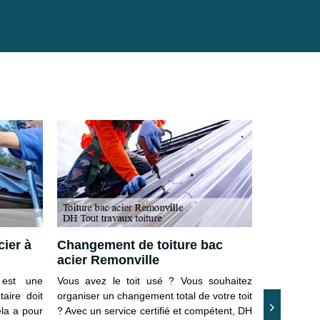
cier à
Changement de toiture bac
Toiture 
acier Remonville
à qui ad
 est une
Vous avez le toit usé ? Vous souhaitez
Lorsque vou
taire doit
organiser un changement total de votre toit
toiture, 
ela a pour
? Avec un service certifié et compétent, DH
d’organise