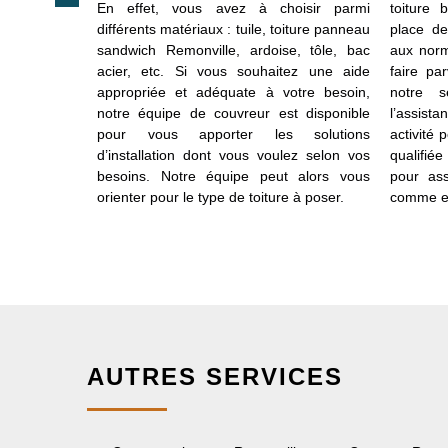
 bac acier
En effet, vous avez à choisir parmi
toiture 
 réaliser les
différents matériaux : tuile, toiture panneau
place de
vaillant en
sandwich Remonville, ardoise, tôle, bac
aux norm
otre équipe
acier, etc. Si vous souhaitez une aide
faire pa
 dont vous
appropriée et adéquate à votre besoin,
notre s
r la toiture
notre équipe de couvreur est disponible
l’assis
et manier et
pour vous apporter les solutions
activité 
tériau. Vous
d’installation dont vous voulez selon vos
qualifiée
re demande
besoins. Notre équipe peut alors vous
pour ass
obtenir une
orienter pour le type de toiture à poser.
comme en
AUTRES SERVICES