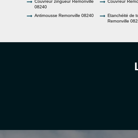
Couvreur zingueur Remonville
Couvreur Remo
08240
Antimousse Remonville 08240
Etanchéité de t
Remonville 08