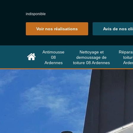
indisponible
Voir nos réalisations
Avis de nos cl
Antimousse
Nettoyage et
Répara
08
demoussage de
toitu
Ardennes
toiture 08 Ardennes
Arde