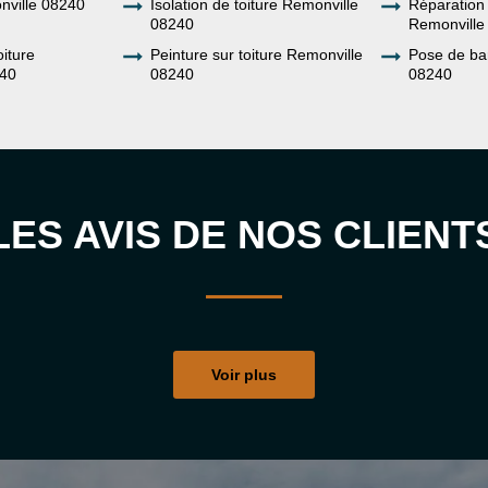
nville 08240
Isolation de toiture Remonville
Réparation 
08240
Remonville
oiture
Peinture sur toiture Remonville
Pose de ba
240
08240
08240
LES AVIS DE NOS CLIENT
Voir plus