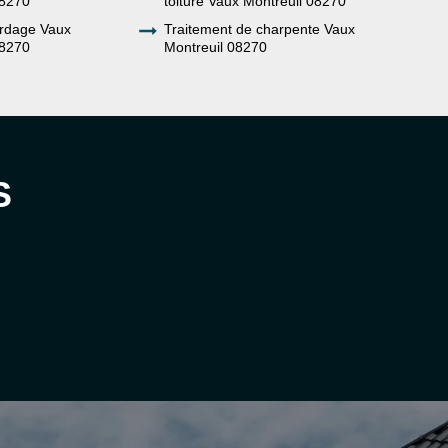
08270
toiture Vaux Montreuil 08270
rdage Vaux
Traitement de charpente Vaux
08270
Montreuil 08270
S