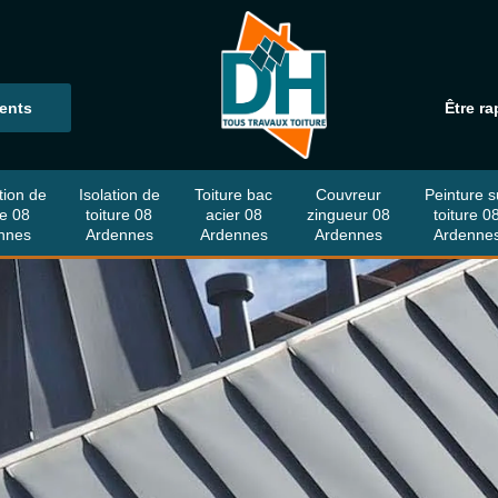
ients
Être ra
tion de
Isolation de
Toiture bac
Couvreur
Peinture s
re 08
toiture 08
acier 08
zingueur 08
toiture 0
nnes
Ardennes
Ardennes
Ardennes
Ardenne