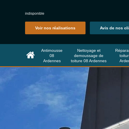
indisponible
Voir nos réalisations
Avis de nos cl
Antimousse
Nettoyage et
Répara
08
demoussage de
toitu
Ardennes
toiture 08 Ardennes
Arde