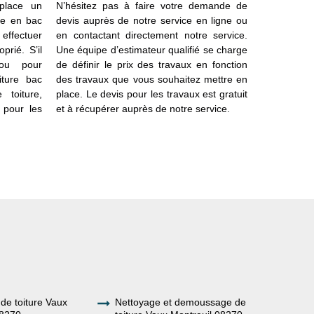
place un
N’hésitez pas à faire votre demande de
but d’inscr
re en bac
devis auprès de notre service en ligne ou
le temps. Se
effectuer
en contactant directement notre service.
chaque proj
prié. S’il
Une équipe d’estimateur qualifié se charge
bac acier
 ou pour
de définir le prix des travaux en fonction
chaque pro
iture bac
des travaux que vous souhaitez mettre en
travaux p
toiture,
place. Le devis pour les travaux est gratuit
d’assurer l
 pour les
et à récupérer auprès de notre service.
structures a
de l’aide, 
service.
de toiture Vaux
Nettoyage et demoussage de