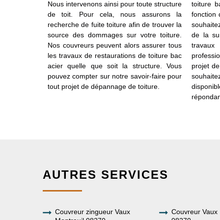
tériaux dans
Nous intervenons ainsi pour toute structure
toiture 
pproprié pour
de toit. Pour cela, nous assurons la
fonction
 de couvreur
recherche de fuite toiture afin de trouver la
souhaite
nible pour
source des dommages sur votre toiture.
de la su
en place des
Nos couvreurs peuvent alors assurer tous
travau
t pour but
les travaux de restaurations de toiture bac
professi
ualité de vos
acier quelle que soit la structure. Vous
projet d
’il vous faut
pouvez compter sur notre savoir-faire pour
souhaite
tacter notre
tout projet de dépannage de toiture.
disponib
répondan
AUTRES SERVICES
Couvreur zingueur Vaux
Couvreur Vaux 