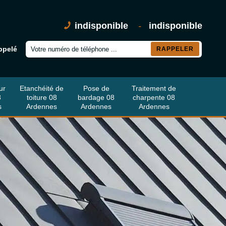
indisponible
-
indisponible
ppelé
ur
Etanchéité de
Pose de
Traitement de
8
toiture 08
bardage 08
charpente 08
s
Ardennes
Ardennes
Ardennes