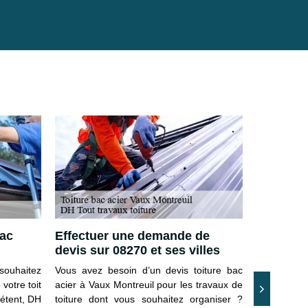
bac
Effectuer une demande de
Rénovati
devis sur 08270 et ses villes
Vaux Mon
souhaitez
Vous avez besoin d’un devis toiture bac
Prendre s
votre toit
acier à Vaux Montreuil pour les travaux de
interventio
pétent, DH
toiture dont vous souhaitez organiser ?
privilégier