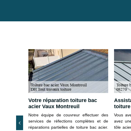
 acier à
Votre réparation toiture bac
Assist
acier Vaux Montreuil
toiture
re est une
Notre équipe de couvreur effectuer des
Vous ave
iétaire doit
services de réfections complètes et de
avez une
 Cela a pour
réparations partielles de toiture bac acier.
tôle aci