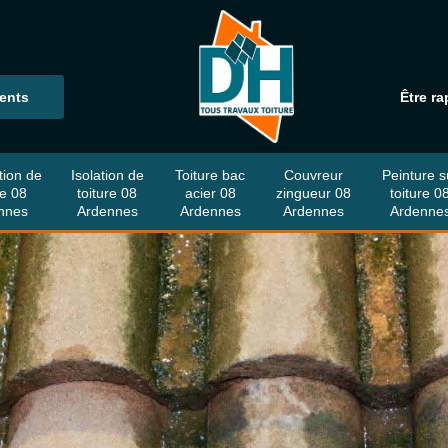
ients
Être ra
tion de
Isolation de
Toiture bac
Couvreur
Peinture s
re 08
toiture 08
acier 08
zingueur 08
toiture 0
nnes
Ardennes
Ardennes
Ardennes
Ardenne