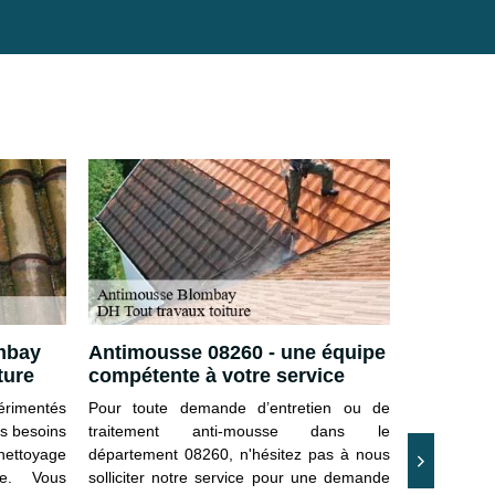
mbay
Antimousse 08260 - une équipe
Traiteme
ture
compétente à votre service
Blombay 
érimentés
Pour toute demande d’entretien ou de
Prendre soi
os besoins
traitement anti-mousse dans le
que vous d
 nettoyage
département 08260, n'hésitez pas à nous
propriétair
re. Vous
solliciter notre service pour une demande
que la toi