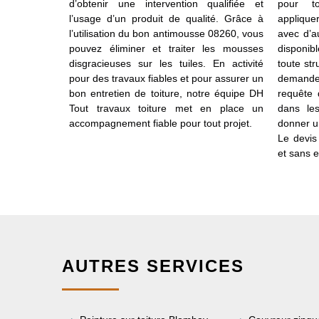
a mousse se
d’obtenir une intervention qualifiée et
pour t
appliquer un
l’usage d’un produit de qualité. Grâce à
applique
 hydrofuge
l’utilisation du bon antimousse 08260, vous
avec d’a
 retour de la
pouvez éliminer et traiter les mousses
disponib
 un certain
disgracieuses sur les tuiles. En activité
toute st
 vous permet
pour des travaux fiables et pour assurer un
demande
èrement le
bon entretien de toiture, notre équipe DH
requête 
en dont vous
Tout travaux toiture met en place un
dans les
t disponible
accompagnement fiable pour tout projet.
donner un
Le devis 
et sans 
AUTRES SERVICES