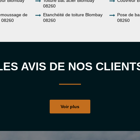
ueur Blombay
Toiture bac acier Blombay
Couvreur 
08260
demoussage de
Etanchéité de toiture Blombay
Pose de b
y 08260
08260
08260
LES AVIS DE NOS CLIENT
Voir plus