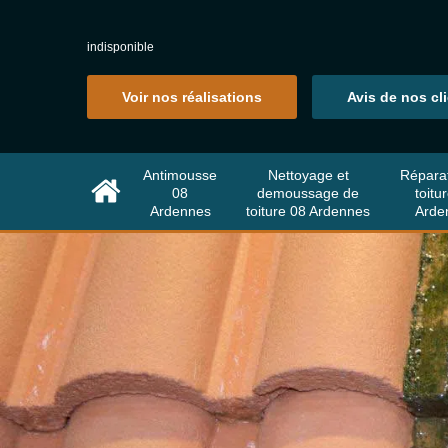
indisponible
Voir nos réalisations
Avis de nos cl
Antimousse
Nettoyage et
Répara
08
demoussage de
toitu
Ardennes
toiture 08 Ardennes
Arde