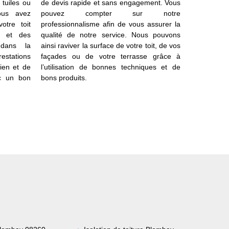
tuiles ou
de devis rapide et sans engagement. Vous
pour pouvoi
ous avez
pouvez compter sur notre
essentiel d
votre toit
professionnalisme afin de vous assurer la
et des ent
e et des
qualité de notre service. Nous pouvons
temps. Pou
 dans la
ainsi raviver la surface de votre toit, de vos
vous pouv
estations
façades ou de votre terrasse grâce à
auprès du s
ien et de
l’utilisation de bonnes techniques et de
par exempl
c un bon
bons produits.
antimousse 
projet. Q
entreten
disposition.