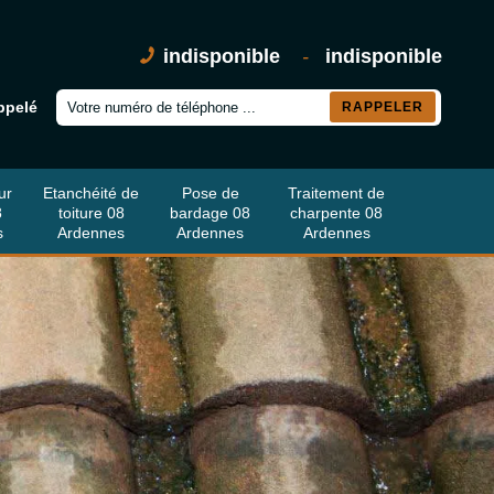
indisponible
-
indisponible
ppelé
ur
Etanchéité de
Pose de
Traitement de
8
toiture 08
bardage 08
charpente 08
s
Ardennes
Ardennes
Ardennes