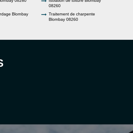
Blombay 08260
Isolation de toiture Blombay
08260
ardage Blombay
Traitement de charpente
Blombay 08260
S