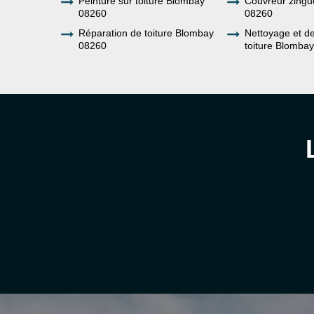
Peinture sur toiture Blombay
Couvreur zing
08260
08260
Réparation de toiture Blombay
Nettoyage et 
08260
toiture Blomba