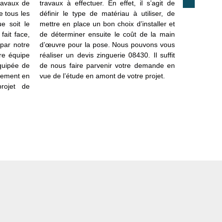
ravaux de
travaux à effectuer. En effet, il s’agit de
investisse
e tous les
définir le type de matériau à utiliser, de
doit mettre 
e soit le
mettre en place un bon choix d’installer et
système de
fait face,
de déterminer ensuite le coût de la main
temps. De 
 par notre
d’œuvre pour la pose. Nous pouvons vous
travaux imp
tre équipe
réaliser un devis zinguerie 08430. Il suffit
équipe prop
équipée de
de nous faire parvenir votre demande en
à Launois 
lement en
vue de l’étude en amont de votre projet.
budget. Il s
rojet de
demande a
accompagn
demande, v
équipe.