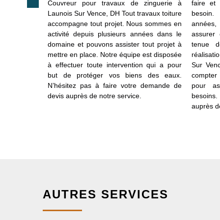
es. Couvreur
Couvreur pour travaux de zinguerie à
faire e
 Sur Vence,
Launois Sur Vence, DH Tout travaux toiture
besoin.
aux toiture
accompagne tout projet. Nous sommes en
années,
 changer ou
activité depuis plusieurs années dans le
assurer 
erie en neuf
domaine et pouvons assister tout projet à
tenue d
pouvez nous
mettre en place. Notre équipe est disposée
réalisati
assistance
à effectuer toute intervention qui a pour
Sur Venc
esoin pour
but de protéger vos biens des eaux.
compter 
 de zinguerie
N’hésitez pas à faire votre demande de
pour as
le auprès de
devis auprès de notre service.
besoins. 
auprès de
AUTRES SERVICES