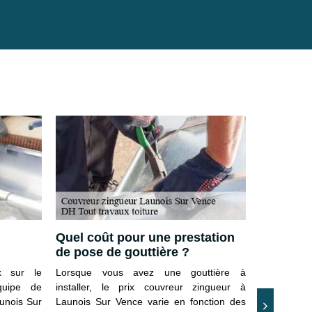
Quel coût pour une prestation
Couvreur
de pose de gouttière ?
08430
x sur le
Lorsque vous avez une gouttière à
Prendre so
quipe de
installer, le prix couvreur zingueur à
réaliser de
aunois Sur
Launois Sur Vence varie en fonction des
un certai