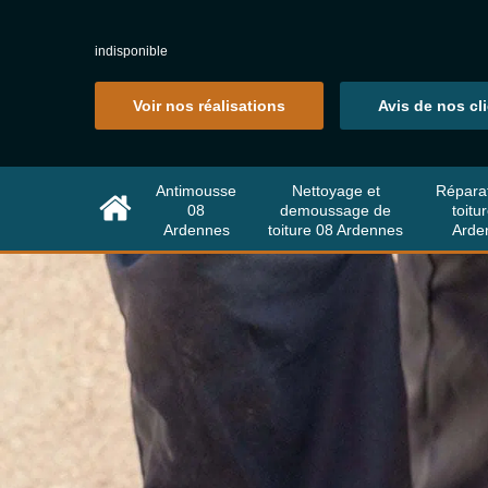
indisponible
Voir nos réalisations
Avis de nos cl
Antimousse
Nettoyage et
Répara
08
demoussage de
toitu
Ardennes
toiture 08 Ardennes
Arde