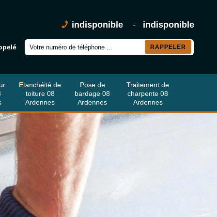
indisponible
-
indisponible
ppelé
ur
Etanchéité de
Pose de
Traitement de
8
toiture 08
bardage 08
charpente 08
s
Ardennes
Ardennes
Ardennes