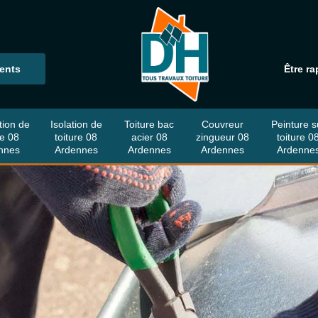
ients
Être ra
tion de
Isolation de
Toiture bac
Couvreur
Peinture s
re 08
toiture 08
acier 08
zingueur 08
toiture 0
nnes
Ardennes
Ardennes
Ardennes
Ardenne