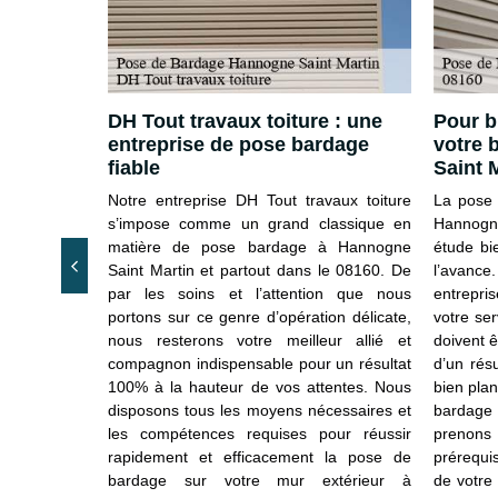
votre
DH Tout travaux toiture : une
Pour b
entreprise de pose bardage
votre 
fiable
Saint 
vaux toiture
Notre entreprise DH Tout travaux toiture
La pose 
pour toute
s’impose comme un grand classique en
Hannogn
 bardage à
matière de pose bardage à Hannogne
étude bi
s environs.
Saint Martin et partout dans le 08160. De
l’avance.
 bardage en
par les soins et l’attention que nous
entrepris
ardoise… sur
portons sur ce genre d’opération délicate,
votre se
agricole ou
nous resterons votre meilleur allié et
doivent ê
nt Martin,
compagnon indispensable pour un résultat
d’un rés
it et sans
100% à la hauteur de vos attentes. Nous
bien plan
 devis sera
disposons tous les moyens nécessaires et
bardage
, détaillé et
les compétences requises pour réussir
prenons 
es sur notre
rapidement et efficacement la pose de
prérequi
ce document
bardage sur votre mur extérieur à
de votre