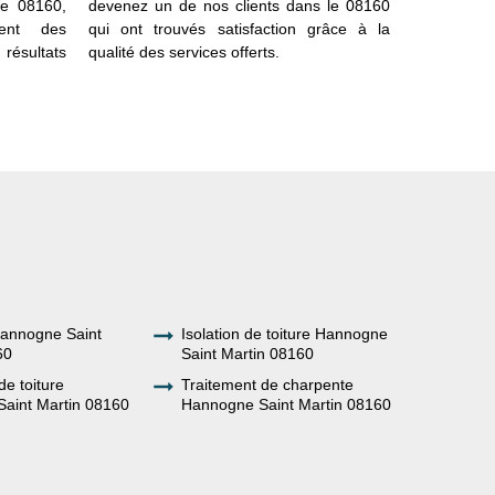
le 08160,
devenez un de nos clients dans le 08160
estimatif g
ent des
qui ont trouvés satisfaction grâce à la
concernant
résultats
qualité des services offerts.
matière d
Saint Martin
annogne Saint
Isolation de toiture Hannogne
60
Saint Martin 08160
de toiture
Traitement de charpente
aint Martin 08160
Hannogne Saint Martin 08160