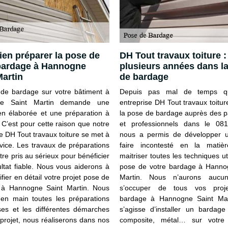
ien préparer la pose de
DH Tout travaux toiture :
bardage à Hannogne
plusieurs années dans l
Martin
de bardage
de bardage sur votre bâtiment à
Depuis pas mal de temps q
e Saint Martin demande une
entreprise DH Tout travaux toitur
en élaborée et une préparation à
la pose de bardage auprès des pa
 C’est pour cette raison que notre
et professionnels dans le 08
e DH Tout travaux toiture se met à
nous a permis de développer u
rvice. Les travaux de préparations
faire incontesté en la matiè
tre pris au sérieux pour bénéficier
maitriser toutes les techniques ut
ultat fiable. Nous vous aiderons à
pose de votre bardage à Hanno
ifier en détail votre projet pose de
Martin. Nous n’aurons auc
 à Hannogne Saint Martin. Nous
s’occuper de tous vos proj
en main toutes les préparations
bardage à Hannogne Saint Mart
ses et les différentes démarches
s’agisse d’installer un bardage
 projet, nous réaliserons dans nos
composite, métal… sur votre 