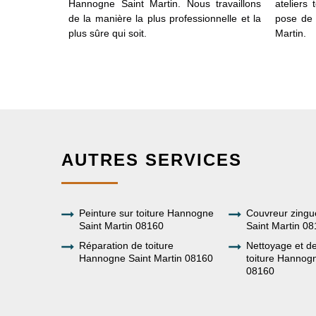
informations
Hannogne Saint Martin. Nous travaillons
ateliers
os tarifs en
de la manière la plus professionnelle et la
pose de 
à Hannogne
plus sûre qui soit.
Martin.
AUTRES SERVICES
Peinture sur toiture Hannogne
Couvreur zing
Saint Martin 08160
Saint Martin 0
Réparation de toiture
Nettoyage et 
Hannogne Saint Martin 08160
toiture Hannogn
08160