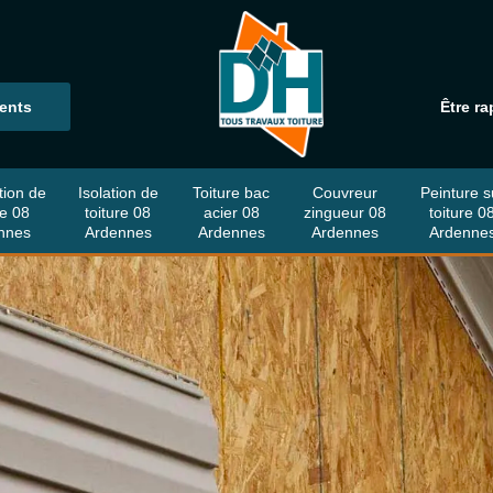
ients
Être ra
tion de
Isolation de
Toiture bac
Couvreur
Peinture s
re 08
toiture 08
acier 08
zingueur 08
toiture 0
nnes
Ardennes
Ardennes
Ardennes
Ardenne