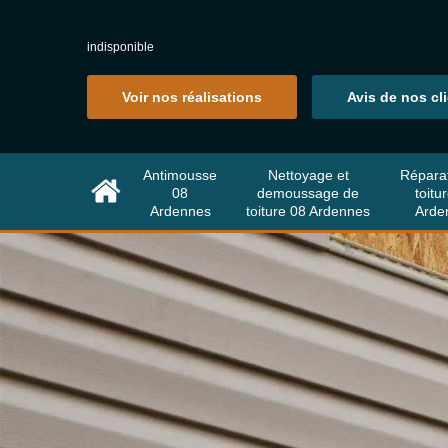
indisponible
Voir nos réalisations
Avis de nos cl
Antimousse
Nettoyage et
Répara
08
demoussage de
toitu
Ardennes
toiture 08 Ardennes
Arde