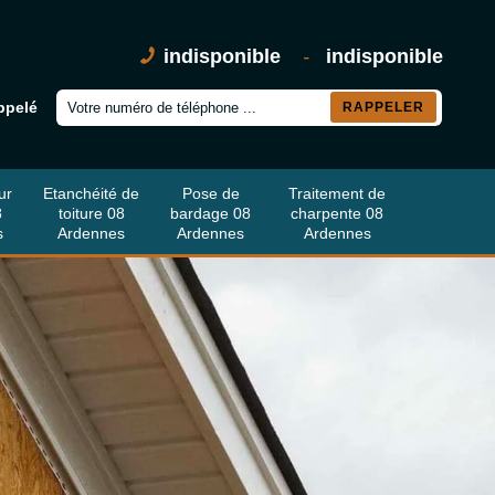
indisponible
-
indisponible
ppelé
ur
Etanchéité de
Pose de
Traitement de
8
toiture 08
bardage 08
charpente 08
s
Ardennes
Ardennes
Ardennes