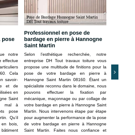
Professionnel en pose de
Obtenez 
a pose
bardage en pierre à Hannogne
devis po
Saint Martin
Hannogne
ue notre
Selon l’esthétique recherchée, notre
Notre entr
e effectue
entreprise DH Tout travaux toiture vous
offre un 
rticuliers
propose une multitude de finitions pour la
soumissio
160. Cela
pose de votre bardage en pierre à
Hannogne S
n savoir-
Hannogne Saint Martin 08160. Étant un
Que ce soi
re et de
spécialiste reconnu dans le domaine, nous
bois, PVC, 
ilisées en
pouvons effectuer la fixation par
votre bâti
gne Saint
mécanique, maçonnage ou par collage de
commercia
un mal à
votre bardage en pierre à Hannogne Saint
notre dev
ets pose
Martin. Nous intervenons étape par étape
engagement
in. Qu’il
pour augmenter la performance de la pose
aussi person
 en bois,
de votre bardage en pierre à Hannogne
recevable e
bâtiment
Saint Martin. Faites nous confiance et
site. Vous