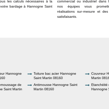
 tous les calculs nécessaires à la
commercial ou industriel dans 
votre bardage à Hannogne Saint
nos équipes vous promett
réalisations sur-mesure et des 
satisfaisants.
ueur Hannogne
Toiture bac acier Hannogne
Couvreur H
8160
Saint Martin 08160
Martin 081
demoussage de
Antimousse Hannogne Saint
Etanchéité 
e Saint Martin
Martin 08160
Hannogne S