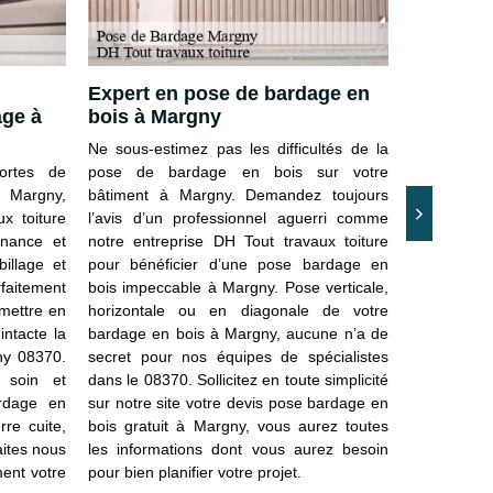
Expert en pose de bardage en
DH Tout 
age à
bois à Margny
entrepri
fiable
Ne sous-estimez pas les difficultés de la
ortes de
pose de bardage en bois sur votre
Notre entr
à Margny,
bâtiment à Margny. Demandez toujours
s’impose 
x toiture
l’avis d’un professionnel aguerri comme
matière d
enance et
notre entreprise DH Tout travaux toiture
partout dan
illage et
pour bénéficier d’une pose bardage en
l’attention
rfaitement
bois impeccable à Margny. Pose verticale,
d’opération
 mettre en
horizontale ou en diagonale de votre
meilleur al
intacte la
bardage en bois à Margny, aucune n’a de
pour un rés
ny 08370.
secret pour nos équipes de spécialistes
attentes. 
 soin et
dans le 08370. Sollicitez en toute simplicité
nécessaire
ardage en
sur notre site votre devis pose bardage en
pour réussi
rre cuite,
bois gratuit à Margny, vous aurez toutes
pose de bar
aites nous
les informations dont vous aurez besoin
Margny. Nou
ent votre
pour bien planifier votre projet.
plus profess