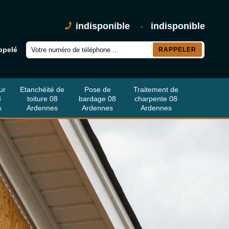
indisponible
-
indisponible
ppelé
ur
Etanchéité de
Pose de
Traitement de
8
toiture 08
bardage 08
charpente 08
s
Ardennes
Ardennes
Ardennes