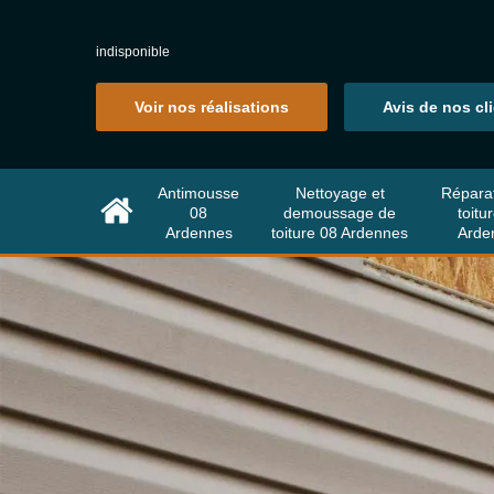
indisponible
Voir nos réalisations
Avis de nos cl
Antimousse
Nettoyage et
Répara
08
demoussage de
toitu
Ardennes
toiture 08 Ardennes
Arde