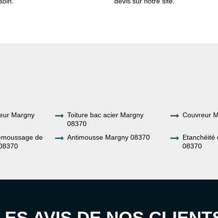
soin.
devis sur notre site.
ueur Margny
Toiture bac acier Margny
Couvreur 
08370
demoussage de
Antimousse Margny 08370
Etanchéité 
 08370
08370
LES AVIS DE NOS CLIENT