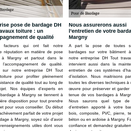
rise pose de bardage DH
Nous assurerons aussi
avaux toiture : un
l’entretien de votre bard
pagnement de qualité
Margny
facteurs qui ont fait notre
A part la pose de toutes s
te réputation en matière de pose
bardages sur votre bâtiment 
 à Margny et partout dans le
notre entreprise DH Tout travau
 l’accompagnement de qualité.
intervient aussi dans la maint
 sur notre entreprise DH Tout
entretien de ces systèmes d’hab
toiture pour profiter pleinement
d’isolation. Nous maitrisons pa
istance de qualité tout au long de
toutes les diverses techniques à
ojet. Nos équipes d’experts en
œuvre pour préserver et garder 
bardage à Margny se tiennent à
tenue de vos bardages à Marg
ière disposition pour tout prendre
Nous saurons quel type de
et pour vous conseiller. Du début
d’entretien apporté à votre b
’achèvement parfait de votre projet
bois, composite, PVC, pierre, te
dage à Margny, soyez sûr d’avoir
béton ou en ardoise à Margny. F
 renseignements utiles dont vous
confiance et demandez gratuitem