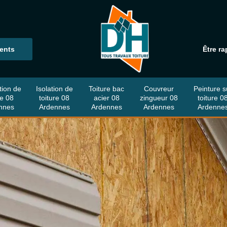
ients
Être ra
tion de
Isolation de
Toiture bac
Couvreur
Peinture s
re 08
toiture 08
acier 08
zingueur 08
toiture 0
nnes
Ardennes
Ardennes
Ardennes
Ardenne