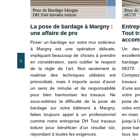
e toutes
La pose de bardage à Margny :
Entrep
argny
une affaire de pro
Tout tr
accom
e bardage en
Poser un bardage sur votre mur extérieur
te ou autre,
à Margny est une opération délicate,
Un des 
vaux toiture
impliquant beaucoup de choses à prendre
excellen
poser. Nous
en considération, sans oublier le respect
bardage
mpétents et
de la règle de l’art. Non seulement la
08370 :
n toutes les
maitrise des techniques utilisées est
Comptez
z la qualité
primordiale, mais il importe aussi d’avoir
travaux 
e entreprise
un sens de minutie et de responsabilité
d’une ass
 sur-mesure
pour bien harmoniser les travaux. Ne
votre pr
 pur et sens
sous-estimez la difficulté de la pose de
pose de 
alisation de
bardage sur votre bâtiment à Margny,
votre ent
ge à Margny
faites toujours appel à un professionnel
en main 
 un gage de
comme notre entreprise DH Tout travaux
jusqu’à l
toiture pour bénéficier d’un résultat sûr,
pose bar
répondant à toutes les exigences.
tous les