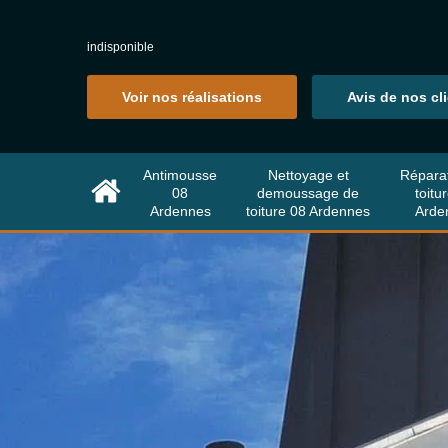
indisponible
Voir nos réalisations
Avis de nos cl
Antimousse
Nettoyage et
Répara
08
demoussage de
toitu
Ardennes
toiture 08 Ardennes
Arde