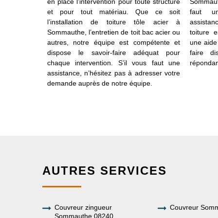
 qui concerne
en place l’intervention pour toute structure
Sommauth
énovation, de
et pour tout matériau. Que ce soit
faut u
ement des
l’installation de toiture tôle acier à
assista
es services
Sommauthe, l’entretien de toit bac acier ou
toiture 
r tout projet
autres, notre équipe est compétente et
une aide
tion. Vous
dispose le savoir-faire adéquat pour
faire d
ster par nos
chaque intervention. S’il vous faut une
répondan
x que vous
assistance, n’hésitez pas à adresser votre
 accessible à
demande auprès de notre équipe.
AUTRES SERVICES
Couvreur zingueur
Couvreur Som
Sommauthe 08240