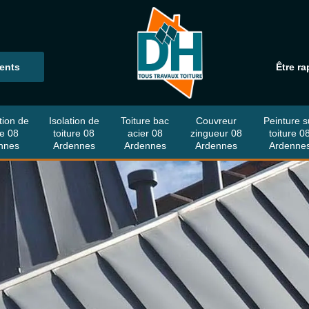
ients
Être ra
tion de
Isolation de
Toiture bac
Couvreur
Peinture s
re 08
toiture 08
acier 08
zingueur 08
toiture 0
nnes
Ardennes
Ardennes
Ardennes
Ardenne