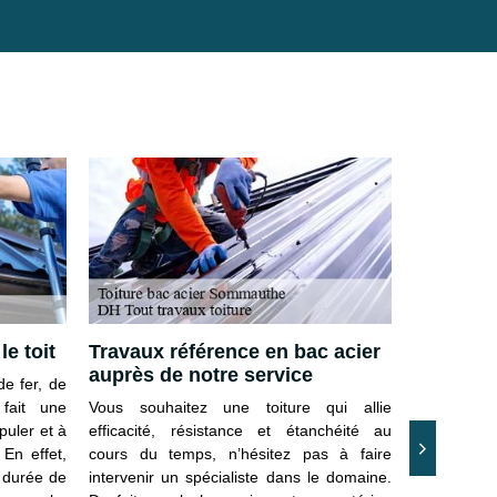
le toit
Travaux référence en bac acier
Dépannag
auprès de notre service
08240
de fer, de
fait une
Vous souhaitez une toiture qui allie
En activité
puler et à
efficacité, résistance et étanchéité au
bac acier 
 En effet,
cours du temps, n’hésitez pas à faire
disponible 
e durée de
intervenir un spécialiste dans le domaine.
présente d