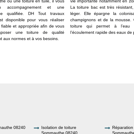
e ou une toiture en tuile, il vous
vie importante notamment en zon
n accompagnement et une
La toiture bac est très résistant,
nce qualifiée. DH Tout travaux
léger. Elle épargne la colonis
est disponible pour vous réaliser
champignons et de la mousse. 
 fiable et appropriée afin de vous
toiture qui permet à l’eau 
isposer une toiture de qualité
l’écoulement rapide des eaux de p
t aux normes et à vos besoins.
mauthe 08240
Isolation de toiture
Réparation 
Sommauthe 08240
Sommauthe