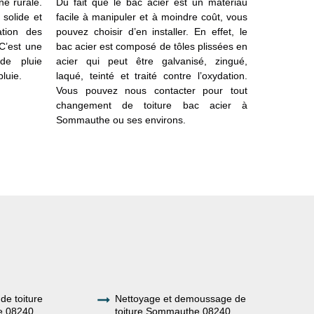
e rurale.
Du fait que le bac acier est un matériau
nous conta
 solide et
facile à manipuler et à moindre coût, vous
dont vous 
ation des
pouvez choisir d’en installer. En effet, le
amont perm
C’est une
bac acier est composé de tôles plissées en
de répara
de pluie
acier qui peut être galvanisé, zingué,
notre é
luie.
laqué, teinté et traité contre l’oxydation.
réhabilitati
Vous pouvez nous contacter pour tout
être sûr d
changement de toiture bac acier à
matériaux.
Sommauthe ou ses environs.
bac acier 
gratuitemen
de toiture
Nettoyage et demoussage de
 08240
toiture Sommauthe 08240