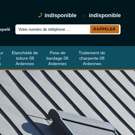
indisponible
-
indisponible
ppelé
ur
Etanchéité de
Pose de
Traitement de
8
toiture 08
bardage 08
charpente 08
s
Ardennes
Ardennes
Ardennes