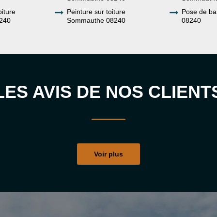
oiture
Peinture sur toiture
Pose de b
240
Sommauthe 08240
08240
LES AVIS DE NOS CLIENT
Voir plus