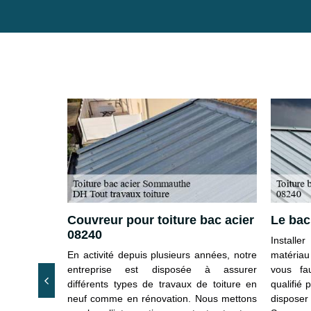
her à
Couvreur pour toiture bac acier
Le bac
08240
Installe
nt 08240 et
En activité depuis plusieurs années, notre
matériau
f changement
entreprise est disposée à assurer
vous fau
? Avec notre
différents types de travaux de toiture en
qualifié 
ture, notre
neuf comme en rénovation. Nous mettons
dispose