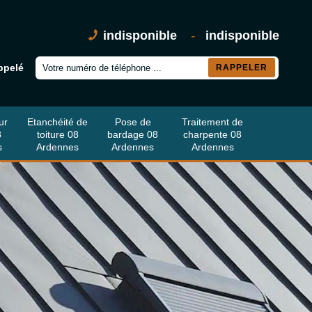
indisponible
-
indisponible
ppelé
ur
Etanchéité de
Pose de
Traitement de
8
toiture 08
bardage 08
charpente 08
s
Ardennes
Ardennes
Ardennes