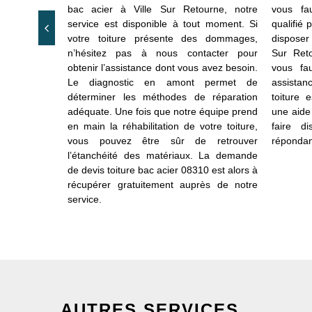
installer une
bac acier à Ville Sur Retourne, notre
vous fau
atériaux ou
service est disponible à tout moment. Si
qualifié 
traitement,
votre toiture présente des dommages,
disposer
 acier Ville
n’hésitez pas à nous contacter pour
Sur Reto
ous réaliser
obtenir l’assistance dont vous avez besoin.
vous fa
ravaillant en
Le diagnostic en amont permet de
assista
otre équipe
déterminer les méthodes de réparation
toiture 
 dont vous
adéquate. Une fois que notre équipe prend
une aide
r la toiture
en main la réhabilitation de votre toiture,
faire d
et manier et
vous pouvez être sûr de retrouver
répondan
tériau. Vous
l’étanchéité des matériaux. La demande
re demande
de devis toiture bac acier 08310 est alors à
obtenir une
récupérer gratuitement auprès de notre
service.
AUTRES SERVICES