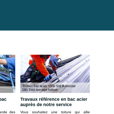
 bac
Travaux référence en bac acier
Couvreur
auprès de notre service
08310
mande des
Vous souhaitez une toiture qui allie
En activité