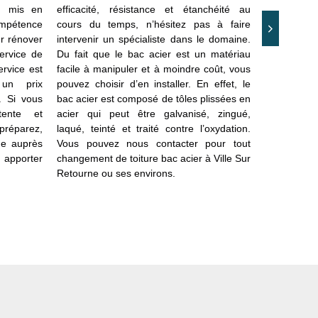
n mis en
efficacité, résistance et étanchéité au
entrepris
ompétence
cours du temps, n’hésitez pas à faire
différents 
r rénover
intervenir un spécialiste dans le domaine.
neuf comme
service de
Du fait que le bac acier est un matériau
en place l’i
ervice est
facile à manipuler et à moindre coût, vous
et pour t
 un prix
pouvez choisir d’en installer. En effet, le
l’installatio
. Si vous
bac acier est composé de tôles plissées en
Retourne, l
tente et
acier qui peut être galvanisé, zingué,
autres, no
préparez,
laqué, teinté et traité contre l’oxydation.
dispose l
nde auprès
Vous pouvez nous contacter pour tout
chaque int
 apporter
changement de toiture bac acier à Ville Sur
assistance,
Retourne ou ses environs.
demande au