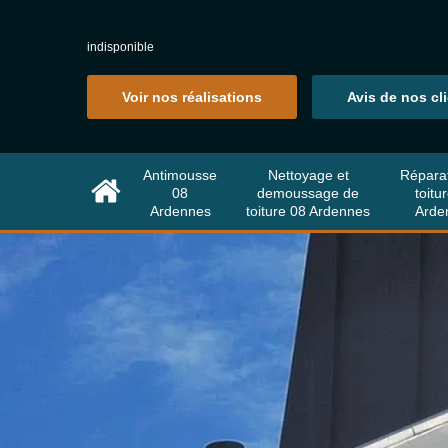
indisponible
Voir nos réalisations
Avis de nos cl
Antimousse
Nettoyage et
Répara
08
demoussage de
toitu
Ardennes
toiture 08 Ardennes
Arde