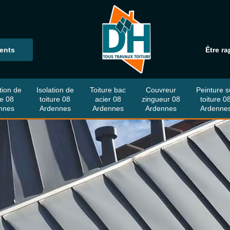
ients
Être ra
tion de
Isolation de
Toiture bac
Couvreur
Peinture s
re 08
toiture 08
acier 08
zingueur 08
toiture 0
nnes
Ardennes
Ardennes
Ardennes
Ardenne