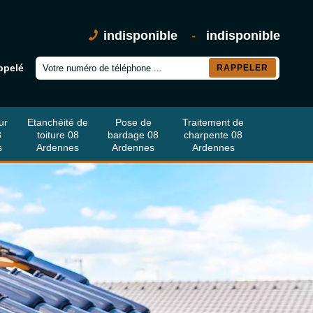
indisponible
-
indisponible
ppelé
ur
Etanchéité de
Pose de
Traitement de
8
toiture 08
bardage 08
charpente 08
s
Ardennes
Ardennes
Ardennes