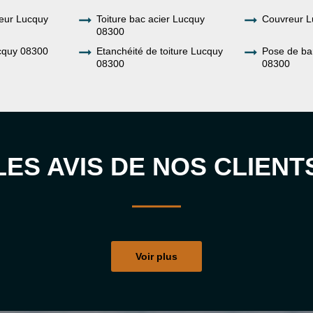
eur Lucquy
Toiture bac acier Lucquy
Couvreur L
08300
cquy 08300
Etanchéité de toiture Lucquy
Pose de ba
08300
08300
LES AVIS DE NOS CLIENT
Voir plus