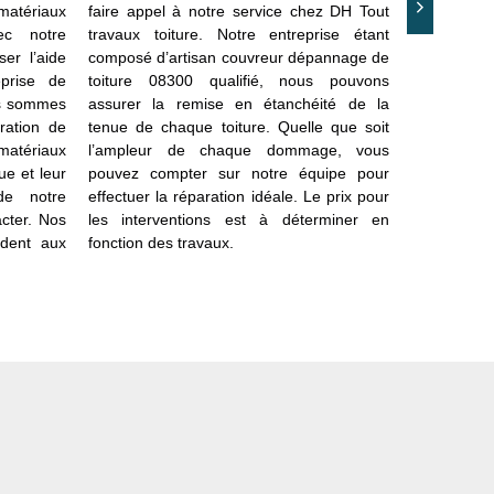
 matériaux
faire appel à notre service chez DH Tout
de l’étanc
c notre
travaux toiture. Notre entreprise étant
prévenir l
ser l’aide
composé d’artisan couvreur dépannage de
prendre soi
prise de
toiture 08300 qualifié, nous pouvons
toutes les 
us sommes
assurer la remise en étanchéité de la
portes peuv
ration de
tenue de chaque toiture. Quelle que soit
déplacées,
 matériaux
l’ampleur de chaque dommage, vous
Avec d’un s
e et leur
pouvez compter sur notre équipe pour
toiture, vo
de notre
effectuer la réparation idéale. Le prix pour
des travau
acter. Nos
les interventions est à déterminer en
vos matéri
ndent aux
fonction des travaux.
en état. N
08300 et ses