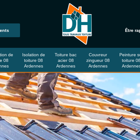
ients
Être ra
tion de
Isolation de
Toiture bac
Couvreur
Peinture s
re 08
toiture 08
acier 08
zingueur 08
toiture 0
nnes
Ardennes
Ardennes
Ardennes
Ardenne