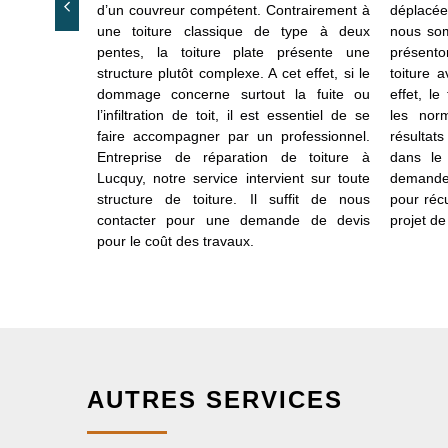
ation. Pour
d’un couvreur compétent. Contrairement à
déplacée
essentiel de
une toiture classique de type à deux
nous som
 de vérifier
pentes, la toiture plate présente une
présento
ouvertes. Ces
structure plutôt complexe. A cet effet, si le
toiture 
s cassées ou
dommage concerne surtout la fuite ou
effet, le
îmées, etc.
l’infiltration de toit, il est essentiel de se
les nor
réparation de
faire accompagner par un professionnel.
résultat
 de recevoir
Entreprise de réparation de toiture à
dans le
équate. Tous
Lucquy, notre service intervient sur toute
demande 
eront remis
structure de toiture. Il suffit de nous
pour réc
sponible sur
contacter pour une demande de devis
projet de
pour le coût des travaux.
AUTRES SERVICES