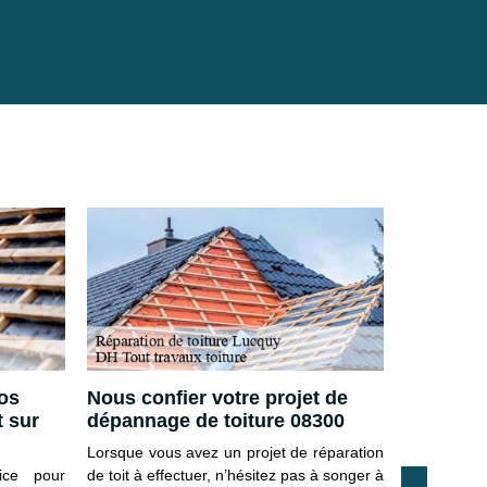
Nos
Nous confier votre projet de
Se faire 
t sur
dépannage de toiture 08300
professi
dépannag
Lorsque vous avez un projet de réparation
ice pour
de toit à effectuer, n’hésitez pas à songer à
Une toitu